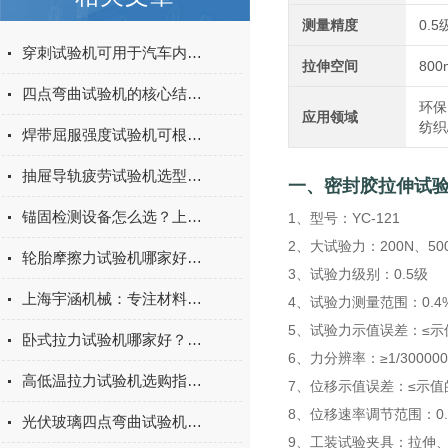
测量精度
0.5
穿刺试验机可用于汽车内饰表皮、防撞缓冲材料得性能测试
拉伸空间
800
四点弯曲试验机的核心结构与工作原理特点
环保
应用领域
纺织
焊带屈服强度试验机可根据不同标准和试验需求调整试验条件
抽屉导轨疲劳试验机选型指南：如何量化评估家具五金的耐用性
一、密封胶拉伸试
锚固检测设备怎么选？上海宇涵膨胀螺丝拉拔试验机品牌评测
1、型号：YC-121
2、大试验力：200N、500
轮胎摩擦力试验机哪家好？上海宇涵试验机综合评测
3、试验力级别：0.5级
上海宇涵机械：专注材料力学检测，电池片拉力试验机助力光伏品质管控
4、试验力测量范围：0.4%-
5、试验力示值误差：≤示值
卧式拉力试验机哪家好？2026年国产实力厂家实测推荐
6、力分辨率：≥1/300000
高低温拉力试验机选购指南：聚焦上海宇涵的技术实力与可靠方案
7、位移示值误差：≤示值的
8、位移速率调节范围：0.01m
光伏玻璃四点弯曲试验机的重要性
9、工装试验夹具：拉伸