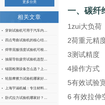
更多分类
一、
碳纤
相关文章
1zui大
穿刺试验机可用于汽车内饰表皮、防撞缓冲材料得性能测试
2荷重元
四点弯曲试验机的核心结构与工作原理特点
焊带屈服强度试验机可根据不同标准和试验需求调整试验条件
3测试精
抽屉导轨疲劳试验机选型指南：如何量化评估家具五金的耐用性
4操作
锚固检测设备怎么选？上海宇涵膨胀螺丝拉拔试验机品牌评测
轮胎摩擦力试验机哪家好？上海宇涵试验机综合评测
5有效试
上海宇涵机械：专注材料力学检测，电池片拉力试验机助力光伏品质管控
6 有效拉
卧式拉力试验机哪家好？2026年国产实力厂家实测推荐