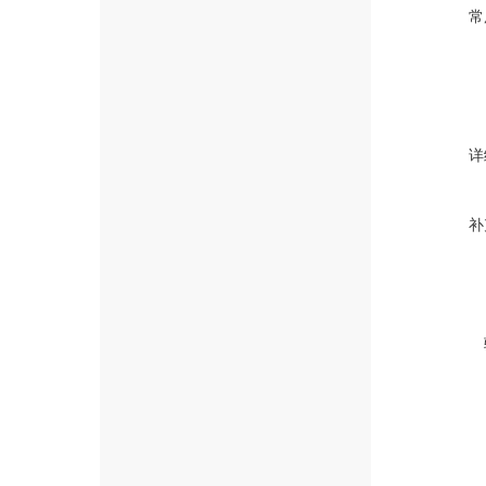
常
详
补