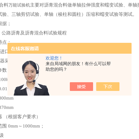
合料
万能试验机
主要对沥青混合料做单轴拉伸强度和蠕变试验、单轴
试验、三轴剪切试验、单轴（棱柱和圆柱）压缩和蠕变试验等测试。
根据；
2 公路沥青及沥青混合料试验规程
特点；
由进口伺服电机驱动进行加卸载（无级调速）；
欢迎您！
感器采集试验结果，整个试验过程在微机自动控制
来自局域网的朋友！有什么可以帮
助您的吗？
参数；
00kN
.01mm/min～100mm/min（无级调速）
800mm
370mm
器 （根据客户要求）
围 0mm～1000mm；
5级