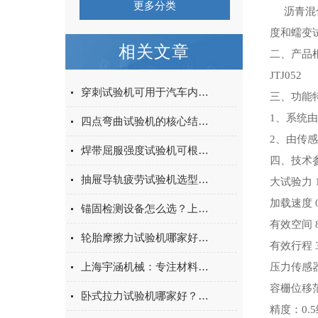
更多分类
沥青混
度和蠕变
相关文章
二、产品
JTJ05
穿刺试验机可用于汽车内饰表皮、防撞缓冲材料得性能测试
三、功能
1、系统
四点弯曲试验机的核心结构与工作原理特点
2、由传
焊带屈服强度试验机可根据不同标准和试验需求调整试验条件
四、技术
抽屉导轨疲劳试验机选型指南：如何量化评估家具五金的耐用性
大试验力 1
加载速度 0
锚固检测设备怎么选？上海宇涵膨胀螺丝拉拔试验机品牌评测
有效空间 
轮胎摩擦力试验机哪家好？上海宇涵试验机综合评测
有效行程 
上海宇涵机械：专注材料力学检测，电池片拉力试验机助力光伏品质管控
压力传感
容栅位移范
卧式拉力试验机哪家好？2026年国产实力厂家实测推荐
精度：0.