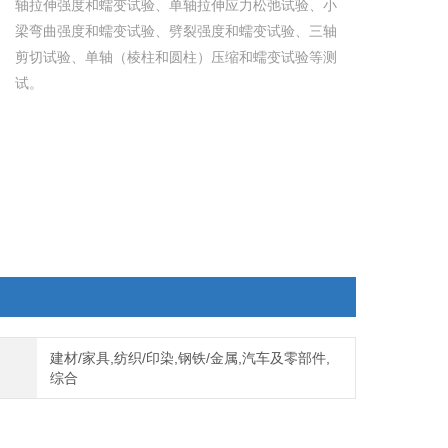
轴拉伸强度和蠕变试验、单轴拉伸应力松弛试验、小
梁弯曲强度和蠕变试验、劈裂强度和蠕变试验、三轴
剪切试验、单轴（棱柱和圆柱）压缩和蠕变试验等测
试。
建材/家具,纺织/印染,钢铁/金属,汽车及零部件,
综合