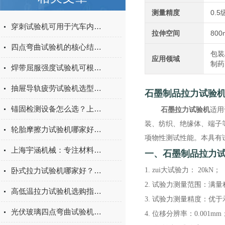
测量精度
0.5
穿刺试验机可用于汽车内饰表皮、防撞缓冲材料得性能测试
拉伸空间
800
四点弯曲试验机的核心结构与工作原理特点
包装
应用领域
制药
焊带屈服强度试验机可根据不同标准和试验需求调整试验条件
抽屉导轨疲劳试验机选型指南：如何量化评估家具五金的耐用性
石墨制品拉力试验
锚固检测设备怎么选？上海宇涵膨胀螺丝拉拔试验机品牌评测
石墨拉力试验机
适用
装、纺织、绝缘体、端子
轮胎摩擦力试验机哪家好？上海宇涵试验机综合评测
项物性测试性能。本具有
上海宇涵机械：专注材料力学检测，电池片拉力试验机助力光伏品质管控
一、
石墨制品拉力
卧式拉力试验机哪家好？2026年国产实力厂家实测推荐
1. zui大试验力： 20kN；
2. 试验力测量范围：满量程的
高低温拉力试验机选购指南：聚焦上海宇涵的技术实力与可靠方案
3. 试验力测量精度：优于示
光伏玻璃四点弯曲试验机的重要性
4. 位移分辨率：0.001mm