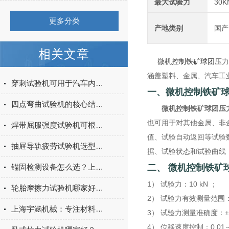
最大试验力
30K
更多分类
产地类别
国产
相关文章
微机控制铁矿球团
压力
涵盖塑料、金属、汽车工
穿刺试验机可用于汽车内饰表皮、防撞缓冲材料得性能测试
一、微机控制铁矿
四点弯曲试验机的核心结构与工作原理特点
微机控制铁矿球团
压
也可用于对其他金属、非
焊带屈服强度试验机可根据不同标准和试验需求调整试验条件
值、试验自动返回等试验
抽屉导轨疲劳试验机选型指南：如何量化评估家具五金的耐用性
据、试验状态和试验曲线
锚固检测设备怎么选？上海宇涵膨胀螺丝拉拔试验机品牌评测
二、
微机控制铁矿
1） 试验力：10 kN ；
轮胎摩擦力试验机哪家好？上海宇涵试验机综合评测
2） 试验力有效测量范围：0
上海宇涵机械：专注材料力学检测，电池片拉力试验机助力光伏品质管控
3） 试验力测量准确度：±
4） 位移速度控制：0.01