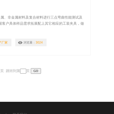
内金属、非金属材料及复合材料进行三点弯曲性能测试及
据客户具体样品需求拓展配上其它相应的工装夹具，做
试！
产厂家
浏览量：
3024
 末页 跳转到第
页