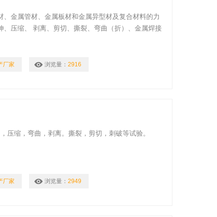
材、金属管材、金属板材和金属异型材及复合材料的力
伸、压缩、 剥离、剪切、撕裂、弯曲（折）、金属焊接
根据不同数据做出图形输出比较，控制精度高，操作简
全，搭配灵活。
产厂家
浏览量：
2916
伸，压缩，弯曲，剥离。撕裂，剪切，刺破等试验。
产厂家
浏览量：
2949