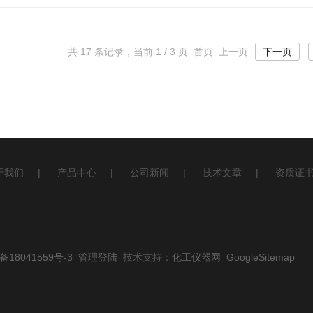
共 17 条记录，当前 1 / 3 页 首页 上一页
下一页
于我们
|
产品中心
|
公司新闻
|
技术文章
|
资质证
备18041559号-3
管理登陆
技术支持：
化工仪器网
GoogleSitemap