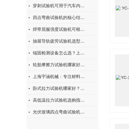
穿刺试验机可用于汽车内饰表皮、防撞缓冲材料得性能测试
四点弯曲试验机的核心结构与工作原理特点
焊带屈服强度试验机可根据不同标准和试验需求调整试验条件
抽屉导轨疲劳试验机选型指南：如何量化评估家具五金的耐用性
锚固检测设备怎么选？上海宇涵膨胀螺丝拉拔试验机品牌评测
轮胎摩擦力试验机哪家好？上海宇涵试验机综合评测
上海宇涵机械：专注材料力学检测，电池片拉力试验机助力光伏品质管控
卧式拉力试验机哪家好？2026年国产实力厂家实测推荐
高低温拉力试验机选购指南：聚焦上海宇涵的技术实力与可靠方案
光伏玻璃四点弯曲试验机的重要性