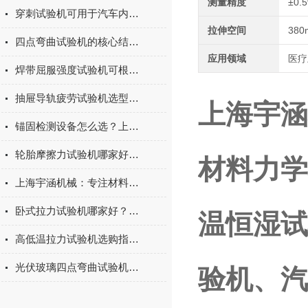
测量精度
±0.
穿刺试验机可用于汽车内饰表皮、防撞缓冲材料得性能测试
拉伸空间
380
四点弯曲试验机的核心结构与工作原理特点
应用领域
医疗
焊带屈服强度试验机可根据不同标准和试验需求调整试验条件
抽屉导轨疲劳试验机选型指南：如何量化评估家具五金的耐用性
上海宇涵
锚固检测设备怎么选？上海宇涵膨胀螺丝拉拔试验机品牌评测
轮胎摩擦力试验机哪家好？上海宇涵试验机综合评测
材料力学
上海宇涵机械：专注材料力学检测，电池片拉力试验机助力光伏品质管控
卧式拉力试验机哪家好？2026年国产实力厂家实测推荐
温恒湿试
高低温拉力试验机选购指南：聚焦上海宇涵的技术实力与可靠方案
光伏玻璃四点弯曲试验机的重要性
验机、汽