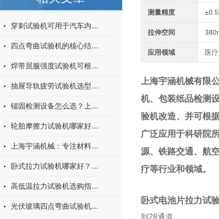
测量精度
±0.
穿刺试验机可用于汽车内饰表皮、防撞缓冲材料得性能测试
拉伸空间
380
四点弯曲试验机的核心结构与工作原理特点
应用领域
医疗
焊带屈服强度试验机可根据不同标准和试验需求调整试验条件
上海宇涵机械有限
抽屉导轨疲劳试验机选型指南：如何量化评估家具五金的耐用性
机、包装纸品检测
锚固检测设备怎么选？上海宇涵膨胀螺丝拉拔试验机品牌评测
验机改造、并可根
轮胎摩擦力试验机哪家好？上海宇涵试验机综合评测
广泛应用于科研院
上海宇涵机械：专注材料力学检测，电池片拉力试验机助力光伏品质管控
源、铁路交通、航
卧式拉力试验机哪家好？2026年国产实力厂家实测推荐
疗等行业和领域。
高低温拉力试验机选购指南：聚焦上海宇涵的技术实力与可靠方案
卧式电池片拉力试
光伏玻璃四点弯曲试验机的重要性
到28通道。