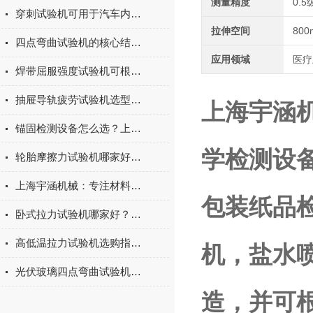
测量精度
0.5
穿刺试验机可用于汽车内饰表皮、防撞缓冲材料得性能测试
拉伸空间
800
四点弯曲试验机的核心结构与工作原理特点
应用领域
医疗
焊带屈服强度试验机可根据不同标准和试验需求调整试验条件
抽屉导轨疲劳试验机选型指南：如何量化评估家具五金的耐用性
上海宇涵
锚固检测设备怎么选？上海宇涵膨胀螺丝拉拔试验机品牌评测
学检测设
轮胎摩擦力试验机哪家好？上海宇涵试验机综合评测
上海宇涵机械：专注材料力学检测，电池片拉力试验机助力光伏品质管控
包装纸品
卧式拉力试验机哪家好？2026年国产实力厂家实测推荐
高低温拉力试验机选购指南：聚焦上海宇涵的技术实力与可靠方案
机，盐水
光伏玻璃四点弯曲试验机的重要性
造，并可