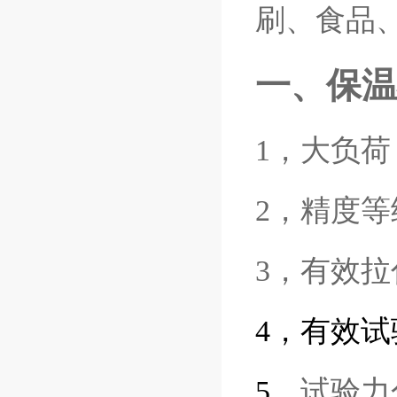
刷、食品
一、
保温
1，大负荷：
2，精度等级
3，有效拉
4
，有效试
5
，
试验力