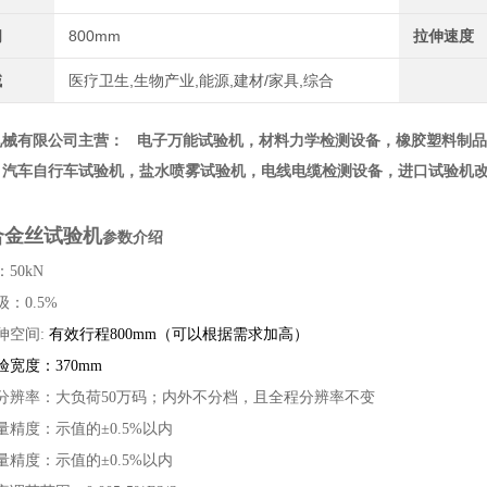
间
800mm
拉伸速度
域
医疗卫生,生物产业,能源,建材/家具,综合
机械有限公司主营： 电子万能试验机，材料力学检测设备，橡胶塑料制
，汽车自行车试验机，盐水喷雾试验机，电线电缆检测设备，进口试验机
合金丝试验机
参数介绍
50kN
：0.5%
伸空间:
有效行程800mm（可以根据需求加高）
宽度：370mm
分辨率：大负荷50万码；内外不分档，且全程分辨率不变
量精度：示值的±0.5%以内
量精度：示值的±0.5%以内