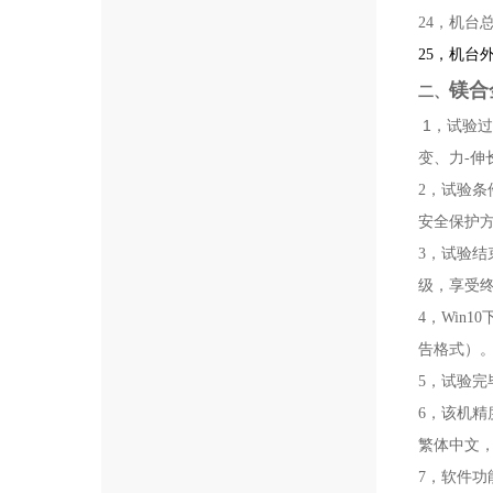
24，机台总
25
，机台外型
镁合
二、
1，
试验过
变、力-伸
2，试验
安全保护
3，试验
级，享受
4，Win
告格式）
5，试验
6，该机精
繁体中文
7，软件