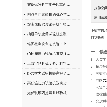
穿刺试验机可用于汽车内饰表皮、防撞缓冲材料得性能测试
拉伸空
四点弯曲试验机的核心结构与工作原理特点
应用领
焊带屈服强度试验机可根据不同标准和试验需求调整试验条件
上海宇涵
抽屉导轨疲劳试验机选型指南：如何量化评估家具五金的耐用性
料试验机
锚固检测设备怎么选？上海宇涵膨胀螺丝拉拔试验机品牌评测
一、
镁
轮胎摩擦力试验机哪家好？上海宇涵试验机综合评测
1，大负荷：
上海宇涵机械：专注材料力学检测，电池片拉力试验机助力光伏品质管控
2，精度等级
卧式拉力试验机哪家好？2026年国产实力厂家实测推荐
3，有效拉
4
，有效试验
高低温拉力试验机选购指南：聚焦上海宇涵的技术实力与可靠方案
5
，
试验力
光伏玻璃四点弯曲试验机的重要性
6，位移测
7，变形测