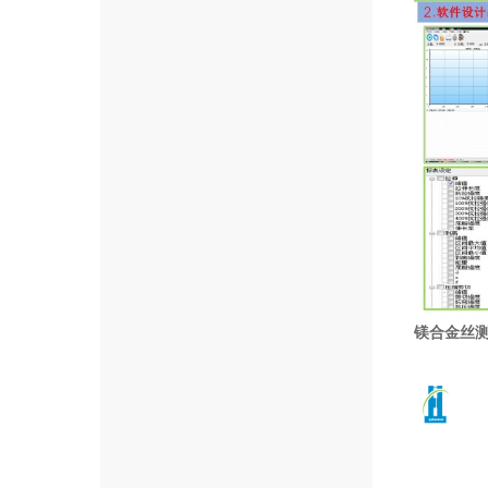
镁合金丝测