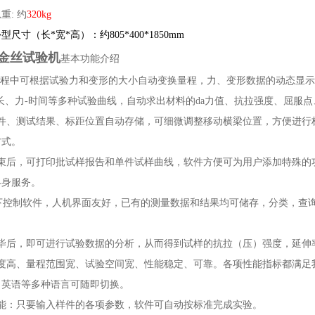
重: 约
320kg
尺寸（长*宽*高）：约805*400*1850mm
金丝试验机
基本功能介绍
程中可根据试验力和变形的大小自动变换量程，力、变形数据的动态显示
长、力-时间等多种试验曲线，自动求出材料的da力值、抗拉强度、屈服
条件、测试结果、标距位置自动存储，可细微调整移动横梁位置，方便进行
方式。
结束后，可打印批试样报告和单件试样曲线，软件方便可为用户添加特殊的
终身服务。
10下控制软件，人机界面友好，已有的测量数据和结果均可储存，分类，
。
完毕后，即可进行试验数据的分析，从而得到试样的抗拉（压）强度，延伸
度高、量程范围宽、试验空间宽、性能稳定、可靠。各项性能指标都满足我国G
，英语等多种语言可随即切换。
功能：只要输入样件的各项参数，软件可自动按标准完成实验。