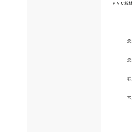
ＰＶＣ板
您
您
联
常