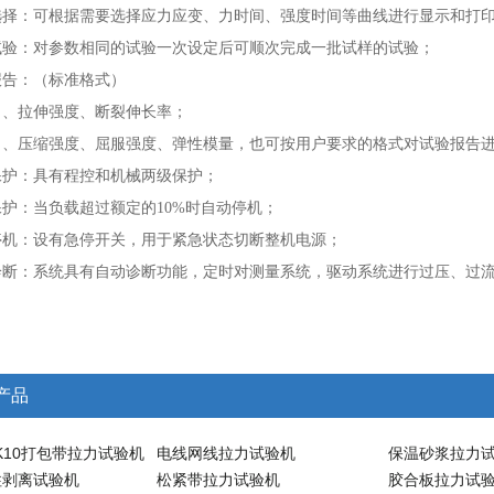
线选择：可根据需要选择应力应变、力时间、强度时间等曲线进行显示和打
试验：对参数相同的试验一次设定后可顺次完成一批试样的试验；
报告：（标准格式）
力、拉伸强度、断裂伸长率；
力、压缩强度、屈服强度、弹性模量，也可按用户要求的格式对试验报告
保护：具有程控和机械两级保护；
保护：当负载超过额定的10%时自动停机；
：设有急停开关，用于紧急状态切断整机电源；
：系统具有自动诊断功能，定时对测量系统，驱动系统进行过压、过流
产品
A-K10打包带拉力试验机
电线网线拉力试验机
保温砂浆拉力
柱剥离试验机
松紧带拉力试验机
胶合板拉力试