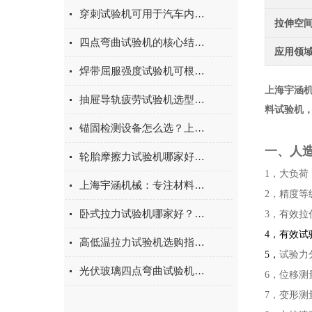
穿刺试验机可用于汽车内饰表皮、防撞缓冲材料得性能测试
拉伸空
四点弯曲试验机的核心结构与工作原理特点
应用领
焊带屈服强度试验机可根据不同标准和试验需求调整试验条件
上海宇涵
抽屉导轨疲劳试验机选型指南：如何量化评估家具五金的耐用性
料试验机
锚固检测设备怎么选？上海宇涵膨胀螺丝拉拔试验机品牌评测
一、
人
轮胎摩擦力试验机哪家好？上海宇涵试验机综合评测
1，大负荷：
上海宇涵机械：专注材料力学检测，电池片拉力试验机助力光伏品质管控
2，精度等级
卧式拉力试验机哪家好？2026年国产实力厂家实测推荐
3，有效拉
4
，有效试验
高低温拉力试验机选购指南：聚焦上海宇涵的技术实力与可靠方案
5
，
试验力
光伏玻璃四点弯曲试验机的重要性
6，位移测
7，变形测