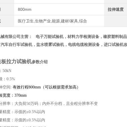
间
800mm
拉伸速度
域
医疗卫生,生物产业,能源,建材/家具,综合
机械有限公司主营： 电子万能试验机，材料力学检测设备，橡胶塑料制
，汽车自行车试验机，盐水喷雾试验机，电线电缆检测设备，进口试验机
造板拉力试验机
参数介绍
50kN
：0.5%
伸空间:
有效行程800mm（可以根据需求加高）
宽度：370mm
分辨率：大负荷50万码；内外不分档，且全程分辨率不变
量精度：示值的±0.5%以内
量精度：示值的±0.5%以内