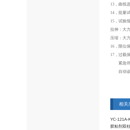
13，曲
14，批量
15，试验
拉伸：大
压缩：大
16，限位
17，过载
紧急停机
自动诊断
相关
YC-121
胶粘剂双