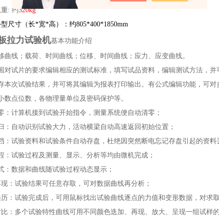
重: 约
320kg
尺寸（长*宽*高）：约805*400*1850mm
板拉力试验机
基本功能介绍
位移曲线；载荷、时间曲线；位移、时间曲线；应力、应变曲线。
各国对试片的要求编辑相应的测试标准，填写试品资料，编辑测试方法，并
储存本次试验结果，并可将其编辑为报表打印输出。有公式编辑功能，可对
定小数点位数，各物理量单位及密码保护等。
清零：计算机接到试验开始指令，测量系统便自动清零；
回归：自动识别试验大力，活动横梁自动高速返回初始位置；
存档：试验资料和试验条件自动存盘，杜绝因突然断电忘记存盘引起的资料
过程：试验过程及测量、显示、分析等均由微机完成；
方式：数据和曲线随试验过程动态显示；
再现：试验结果可任意存取，可对数据曲线再分析；
线遍历：试验完成后，可用鼠标找出试验曲线逐点的力值和变形数据，对求
果对比：多个试验特性曲线可用不同颜色迭加、再现、放大、呈现一组试样