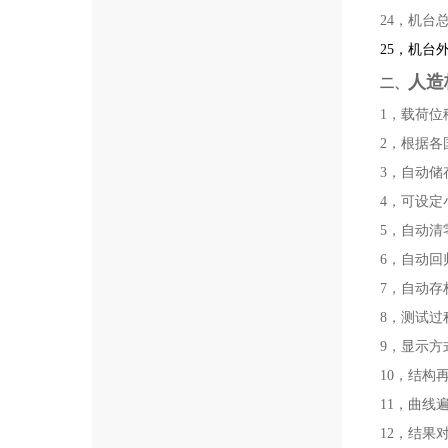
24，机台总
25
，机台外型
人造
二、
1，载荷
2，根据
3，自动
4，可设
5，自动
6，自动
7，自动
8，测试
9，显示
10，结构
11，曲
12，结