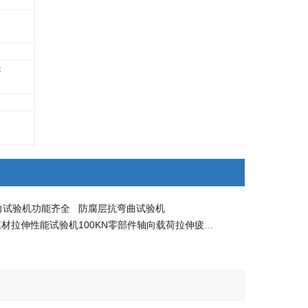
；
；
力试验机功能齐全
防腐层抗弯曲试验机
膜材拉伸性能试验机
100KN零部件轴向载荷拉伸疲劳试验机