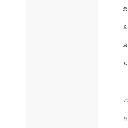
您
您
联
常
详
补