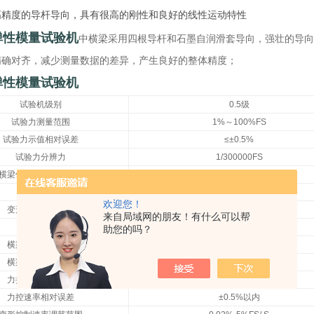
高精度的导杆导向，具有很高的刚性和良好的线性运动特性
弹性模量试验机
中横梁采用四根导杆和石墨自润滑套导向，强壮的导向
精确对齐，减少测量数据的差异，产生良好的整体精度；
弹性模量试验机
试验机级别
0.5级
试验力测量范围
1%～100%FS
试验力示值相对误差
≤±0.5%
试验力分辨力
1/300000FS
横梁位移示值相对误差
≤±0.5%
位移分辨力
0.0001mm
欢迎您！
变形示值相对误差
≤±0.5%
来自局域网的朋友！有什么可以帮
变形分辨力
1/100000FS
助您的吗？
横梁速度调节范围
0.0005～200mm/min
横梁速度相对误差
≤设定值的±0.5%以内
力控速率调节范围
0.005%～0.5%FS/ S
力控速率相对误差
±0.5%以内