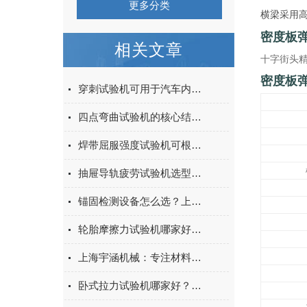
更多分类
横梁采用
密度板
相关文章
十字街头
密度板
穿刺试验机可用于汽车内饰表皮、防撞缓冲材料得性能测试
四点弯曲试验机的核心结构与工作原理特点
焊带屈服强度试验机可根据不同标准和试验需求调整试验条件
抽屉导轨疲劳试验机选型指南：如何量化评估家具五金的耐用性
锚固检测设备怎么选？上海宇涵膨胀螺丝拉拔试验机品牌评测
轮胎摩擦力试验机哪家好？上海宇涵试验机综合评测
上海宇涵机械：专注材料力学检测，电池片拉力试验机助力光伏品质管控
卧式拉力试验机哪家好？2026年国产实力厂家实测推荐