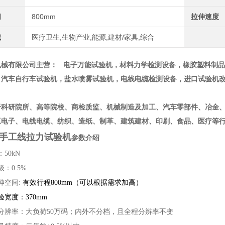
间
800mm
拉伸速度
域
医疗卫生,生物产业,能源,建材/家具,综合
机械有限公司主营： 电子万能试验机，材料力学检测设备，橡胶塑料制
，汽车自行车试验机，盐水喷雾试验机，电线电缆检测设备，进口试验机
于科研院所、高等院校、商检质监、机械制造及加工、汽车零部件、冶金
工电子、电线电缆、纺织、造纸、制革、建筑建材、印刷、食品、医疗等
Y手工线拉力试验机
参数介绍
50kN
：0.5%
伸空间:
有效行程800mm（可以根据需求加高）
宽度：370mm
分辨率：大负荷50万码；内外不分档，且全程分辨率不变