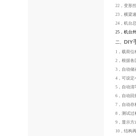
22，变形
23，横梁速
24，机台总
25
，机台外型
DI
二、
1，载荷
2，根据
3，自动
4，可设
5，自动
6，自动
7，自动
8，测试
9，显示
10，结构