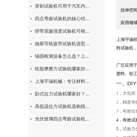
穿刺试验机可用于汽车内饰表皮、防撞缓冲材料得性能测试
拉伸空
四点弯曲试验机的核心结构与工作原理特点
应用领
焊带屈服强度试验机可根据不同标准和试验需求调整试验条件
上海宇涵
抽屉导轨疲劳试验机选型指南：如何量化评估家具五金的耐用性
料试验机
锚固检测设备怎么选？上海宇涵膨胀螺丝拉拔试验机品牌评测
广泛应用
轮胎摩擦力试验机哪家好？上海宇涵试验机综合评测
塑料、轻
上海宇涵机械：专注材料力学检测，电池片拉力试验机助力光伏品质管控
一、
DI
卧式拉力试验机哪家好？2026年国产实力厂家实测推荐
1，大负荷：
2，精度等级
高低温拉力试验机选购指南：聚焦上海宇涵的技术实力与可靠方案
3，有效拉
光伏玻璃四点弯曲试验机的重要性
4
，有效试验
5
，
试验力