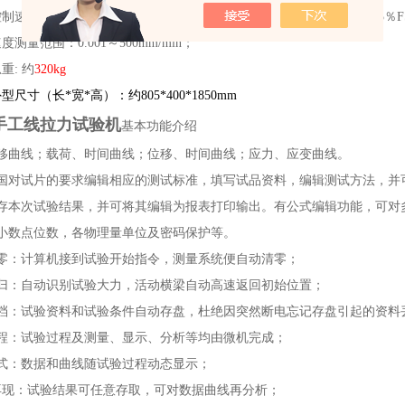
控制速率相对误差：速率＜0.05％FS时，为±2%设定值以内；速率≥0.05％F
度测量范围：0.001～500mm/min；
重: 约
320kg
尺寸（长*宽*高）：约805*400*1850mm
Y手工线拉力试验机
基本功能介绍
位移曲线；载荷、时间曲线；位移、时间曲线；应力、应变曲线。
各国对试片的要求编辑相应的测试标准，填写试品资料，编辑测试方法，并
储存本次试验结果，并可将其编辑为报表打印输出。有公式编辑功能，可对
定小数点位数，各物理量单位及密码保护等。
清零：计算机接到试验开始指令，测量系统便自动清零；
回归：自动识别试验大力，活动横梁自动高速返回初始位置；
存档：试验资料和试验条件自动存盘，杜绝因突然断电忘记存盘引起的资料
过程：试验过程及测量、显示、分析等均由微机完成；
方式：数据和曲线随试验过程动态显示；
再现：试验结果可任意存取，可对数据曲线再分析；