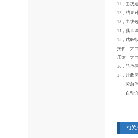
11，曲
12，结
13，曲
14，批量
15，试验
拉伸：大
压缩：大
16，限位
17，过载
紧急停机
自动诊断
相关