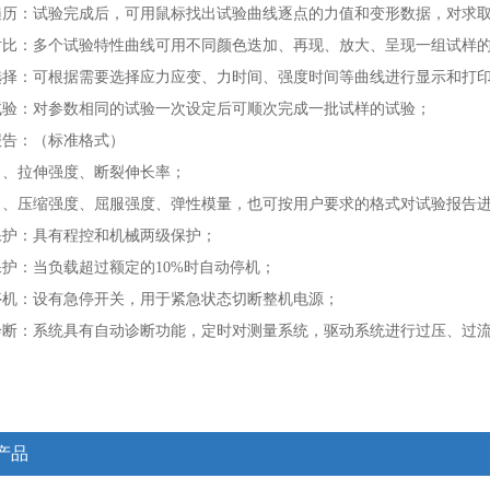
线遍历：试验完成后，可用鼠标找出试验曲线逐点的力值和变形数据，对求
果对比：多个试验特性曲线可用不同颜色迭加、再现、放大、呈现一组试样
线选择：可根据需要选择应力应变、力时间、强度时间等曲线进行显示和打
试验：对参数相同的试验一次设定后可顺次完成一批试样的试验；
报告：（标准格式）
力、拉伸强度、断裂伸长率；
力、压缩强度、屈服强度、弹性模量，也可按用户要求的格式对试验报告
保护：具有程控和机械两级保护；
保护：当负载超过额定的10%时自动停机；
：设有急停开关，用于紧急状态切断整机电源；
：系统具有自动诊断功能，定时对测量系统，驱动系统进行过压、过流
产品