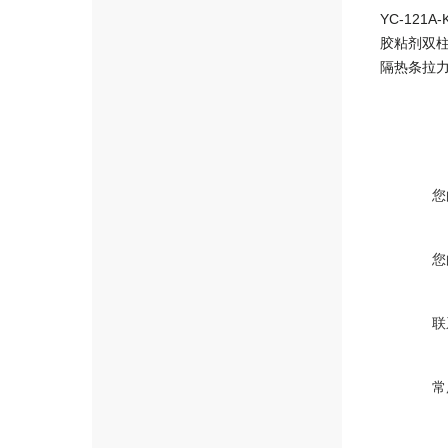
YC-121
胶粘剂双
隔热条拉
您
您
联
常