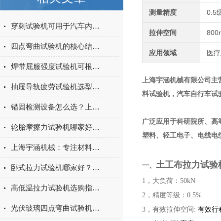
测量精度
0.5
穿刺试验机可用于汽车内饰表皮、防撞缓冲材料得性能测试
拉伸空间
800
四点弯曲试验机的核心结构与工作原理特点
应用领域
医疗
焊带屈服强度试验机可根据不同标准和试验需求调整试验条件
上海宇涵机械有限公司主
抽屉导轨疲劳试验机选型指南：如何量化评估家具五金的耐用性
料试验机，汽车自行车试
锚固检测设备怎么选？上海宇涵膨胀螺丝拉拔试验机品牌评测
广泛应用于科研院所、高
轮胎摩擦力试验机哪家好？上海宇涵试验机综合评测
塑料、轻工电子、电线电
上海宇涵机械：专注材料力学检测，电池片拉力试验机助力光伏品质管控
土工布拉力试验
一、
卧式拉力试验机哪家好？2026年国产实力厂家实测推荐
1，大负荷：50kN
高低温拉力试验机选购指南：聚焦上海宇涵的技术实力与可靠方案
2，精度等级：0.5%
光伏玻璃四点弯曲试验机的重要性
3，有效拉伸空间:
有效行