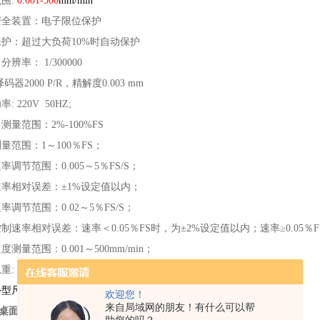
范围:
0.001-500
mm/min
安全装置：电子限位保护
保护：超过大负荷10%时自动保护
辨率： 1/300000
码器2000 P/R，精解度0.003 mm
: 220V 50HZ;
测量范围：2%-100%FS
量范围：1～100％FS；
率调节范围：0.005～5％FS/S；
速率相对误差：±1%设定值以内；
率调节范围：0.02～5％FS/S；
控制速率相对误差：速率＜0.05％FS时，为±2%设定值以内；速率≥0.05％F
度测量范围：0.001～500mm/min；
重: 约
320kg
尺寸（长*宽*高）：约805*400*1850mm
欢迎您！
来自局域网的朋友！有什么可以帮
桌面拉伸试验机
基本功能介绍