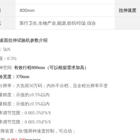
间
800mm
拉伸速度
域
医疗卫生,生物产业,能源,纺织/印染,综合
0N桌面拉伸试验机
参数介绍
5kN
：0.5%
伸空间:
有效行程800mm（可以根据需求加高）
宽度：370mm
分辨率：大负荷50万码；内外不分档，且全程分辨率不变
量精度：示值的±0.5%以内
量精度：示值的±0.5%以内
调节范围：0.005-5%FS/S
调节范围：0.005-5%FS/S
升降装置：快/慢两种速度控制，可点动；