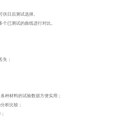
可供日后测试选择。
多个已测试的曲线进行对比。
丢失；
取各种材料的试验数据方便实用；
的分析比较；
印；