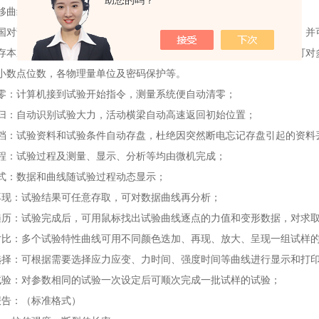
助您的吗？
位移曲线；载荷、时间曲线；位移、时间曲线；应力、应变曲线。
各国对试片的要求编辑相应的测试标准，填写试品资料，编辑测试方法，并
储存本次试验结果，并可将其编辑为报表打印输出。有公式编辑功能，可对
定小数点位数，各物理量单位及密码保护等。
清零：计算机接到试验开始指令，测量系统便自动清零；
回归：自动识别试验大力，活动横梁自动高速返回初始位置；
存档：试验资料和试验条件自动存盘，杜绝因突然断电忘记存盘引起的资料
过程：试验过程及测量、显示、分析等均由微机完成；
方式：数据和曲线随试验过程动态显示；
再现：试验结果可任意存取，可对数据曲线再分析；
线遍历：试验完成后，可用鼠标找出试验曲线逐点的力值和变形数据，对求
果对比：多个试验特性曲线可用不同颜色迭加、再现、放大、呈现一组试样
线选择：可根据需要选择应力应变、力时间、强度时间等曲线进行显示和打
试验：对参数相同的试验一次设定后可顺次完成一批试样的试验；
报告：（标准格式）