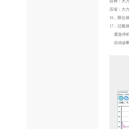
拉伸：大
压缩：大
16，限位
17，过载
紧急停机
自动诊断