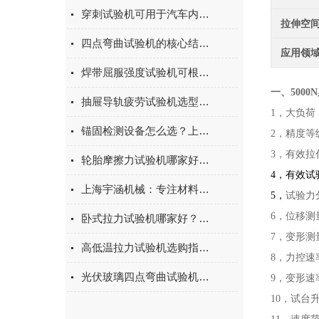
穿刺试验机可用于汽车内饰表皮、防撞缓冲材料得性能测试
拉伸空
四点弯曲试验机的核心结构与工作原理特点
应用领
焊带屈服强度试验机可根据不同标准和试验需求调整试验条件
一、
500
抽屉导轨疲劳试验机选型指南：如何量化评估家具五金的耐用性
1，大负荷：
锚固检测设备怎么选？上海宇涵膨胀螺丝拉拔试验机品牌评测
2，精度等级
3，有效拉
轮胎摩擦力试验机哪家好？上海宇涵试验机综合评测
4
，有效试验
上海宇涵机械：专注材料力学检测，电池片拉力试验机助力光伏品质管控
5
，
试验力
6，位移测
卧式拉力试验机哪家好？2026年国产实力厂家实测推荐
7，变形测
高低温拉力试验机选购指南：聚焦上海宇涵的技术实力与可靠方案
8，力控速率
光伏玻璃四点弯曲试验机的重要性
9，变形速率
10，试台