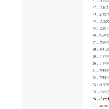
11，速度
12，试台
13，超载
14，试验力分
15，位移:译
16，电源功率
17，试验力
18，变形测
19，力控速
20，力控
21，变形速
22，变形
23，横梁速
24，机台总
25
，机台外型
二、5000N