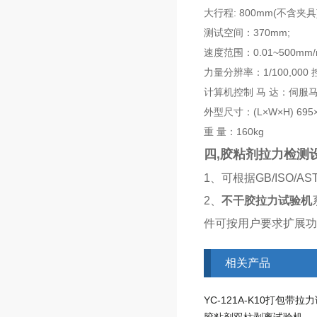
大行程: 800mm(不含夹具)
测试空间：370mm;
速度范围：0.01~500mm/m
力量分辨率：1/100,000
计算机控制 马 达：伺服马
外型尺寸：(L×W×H) 695×
重 量：160kg
四,胶粘剂拉力检测
​1、可根据GB/ISO/
2、
不干胶拉力试验机
件可按用户要求扩展功
相关产品
YC-121A-K10打包带拉