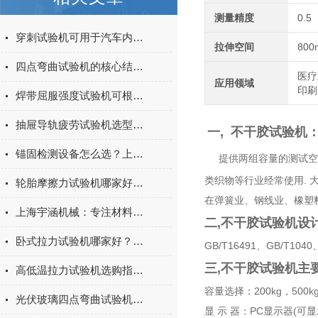
测量精度
0.5
穿刺试验机可用于汽车内饰表皮、防撞缓冲材料得性能测试
拉伸空间
800
四点弯曲试验机的核心结构与工作原理特点
医疗
应用领域
印刷
焊带屈服强度试验机可根据不同标准和试验需求调整试验条件
抽屉导轨疲劳试验机选型指南：如何量化评估家具五金的耐用性
一, 不干胶试验机
锚固检测设备怎么选？上海宇涵膨胀螺丝拉拔试验机品牌评测
提供两组容量的测试空
类织物等行业经常使用. 
轮胎摩擦力试验机哪家好？上海宇涵试验机综合评测
在弹簧业、钢线业、橡塑
上海宇涵机械：专注材料力学检测，电池片拉力试验机助力光伏品质管控
二,
不干胶试验机设
卧式拉力试验机哪家好？2026年国产实力厂家实测推荐
GB/T16491、GB/T1040
三,不干胶试验机主
高低温拉力试验机选购指南：聚焦上海宇涵的技术实力与可靠方案
容量选择：200kg，500k
光伏玻璃四点弯曲试验机的重要性
显 示 器：PC显示器(