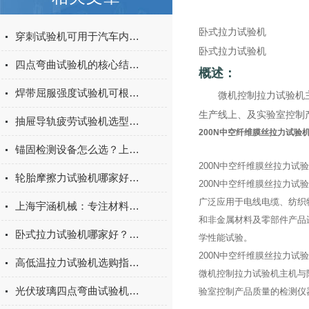
卧式拉力试验机
穿刺试验机可用于汽车内饰表皮、防撞缓冲材料得性能测试
卧式拉力试验机
四点弯曲试验机的核心结构与工作原理特点
概述：
焊带屈服强度试验机可根据不同标准和试验需求调整试验条件
微机控制拉力试验机主机
生产线上、及实验室控制
抽屉导轨疲劳试验机选型指南：如何量化评估家具五金的耐用性
200N中空纤维膜丝拉力试验
锚固检测设备怎么选？上海宇涵膨胀螺丝拉拔试验机品牌评测
200N中空纤维膜丝拉力试
轮胎摩擦力试验机哪家好？上海宇涵试验机综合评测
200N中空纤维膜丝拉力试
广泛应用于电线电缆、纺织
上海宇涵机械：专注材料力学检测，电池片拉力试验机助力光伏品质管控
和非金属材料及零部件产品
卧式拉力试验机哪家好？2026年国产实力厂家实测推荐
学性能试验。
200N中空纤维膜丝拉力试
高低温拉力试验机选购指南：聚焦上海宇涵的技术实力与可靠方案
微机控制拉力试验机主机与
光伏玻璃四点弯曲试验机的重要性
验室控制产品质量的检测仪