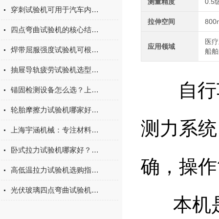
测量精度
0.5
穿刺试验机可用于汽车内饰表皮、防撞缓冲材料得性能测试
拉伸空间
800
四点弯曲试验机的核心结构与工作原理特点
医疗
应用领域
焊带屈服强度试验机可根据不同标准和试验需求调整试验条件
船舶
抽屉导轨疲劳试验机选型指南：如何量化评估家具五金的耐用性
自行车
锚固检测设备怎么选？上海宇涵膨胀螺丝拉拔试验机品牌评测
轮胎摩擦力试验机哪家好？上海宇涵试验机综合评测
测力系统
上海宇涵机械：专注材料力学检测，电池片拉力试验机助力光伏品质管控
卧式拉力试验机哪家好？2026年国产实力厂家实测推荐
确，操作
高低温拉力试验机选购指南：聚焦上海宇涵的技术实力与可靠方案
光伏玻璃四点弯曲试验机的重要性
本机是