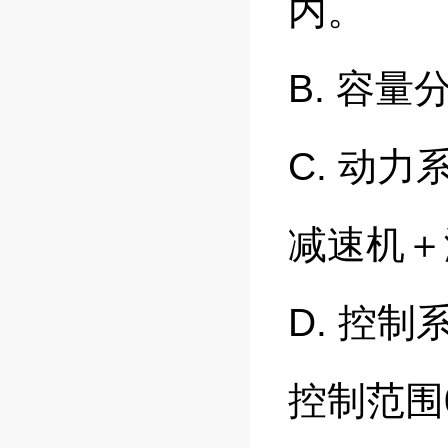
内。
B. 容
C. 动
减速机＋
D. 控
控制范围0