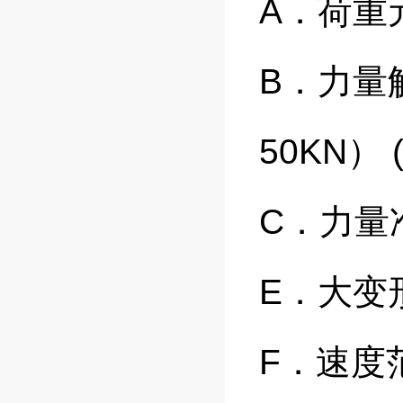
A．荷重
B．力量解
50KN） (
C．力量准
E．大变
F．速度范