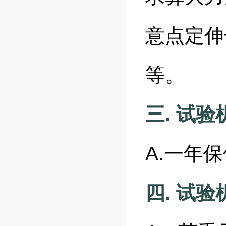
意点定伸
等。
三. 试
A.一年
四. 试