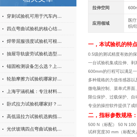
拉伸空间
600
穿刺试验机可用于汽车内饰表皮、防撞缓冲材料得性能测试
医疗
应用领域
织/
四点弯曲试验机的核心结构与工作原理特点
焊带屈服强度试验机可根据不同标准和试验需求调整试验条件
一，本试验机的特
抽屉导轨疲劳试验机选型指南：如何量化评估家具五金的耐用性
0.5级的测试精度有效的
一台试验机集成拉伸、剥
锚固检测设备怎么选？上海宇涵膨胀螺丝拉拔试验机品牌评测
600mm的行程可以满足
轮胎摩擦力试验机哪家好？上海宇涵试验机综合评测
多种规格的力值传感器以
微电脑控制、菜单式界面
上海宇涵机械：专注材料力学检测，电池片拉力试验机助力光伏品质管控
限位保护、过载保护、自
卧式拉力试验机哪家好？2026年国产实力厂家实测推荐
专业的操控软件提供了成
二，指标参数规格
高低温拉力试验机选购指南：聚焦上海宇涵的技术实力与可靠方案
光伏玻璃四点弯曲试验机的重要性