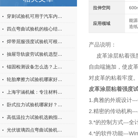
拉伸空间
600
穿刺试验机可用于汽车内饰表皮、防撞缓冲材料得性能测试
能源
应用领域
造纸
四点弯曲试验机的核心结构与工作原理特点
焊带屈服强度试验机可根据不同标准和试验需求调整试验条件
产品说明：
抽屉导轨疲劳试验机选型指南：如何量化评估家具五金的耐用性
皮革涂层粘着强度
自由端施加，使皮
锚固检测设备怎么选？上海宇涵膨胀螺丝拉拔试验机品牌评测
对皮革的粘着牢度
轮胎摩擦力试验机哪家好？上海宇涵试验机综合评测
皮革涂层粘着强度
上海宇涵机械：专注材料力学检测，电池片拉力试验机助力光伏品质管控
1.典雅的外观设计
卧式拉力试验机哪家好？2026年国产实力厂家实测推荐
2.精密的传动机构
高低温拉力试验机选购指南：聚焦上海宇涵的技术实力与可靠方案
3.*的控制方式--
光伏玻璃四点弯曲试验机的重要性
4.*的软件功能--