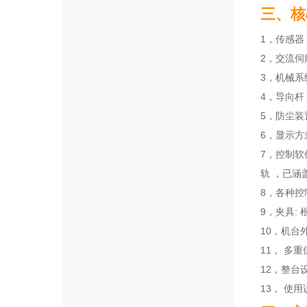
三、核
1，传感器
2，交流伺
3，机械系
4，导向杆
5，防尘
6，显示
7，控制软
轨 ，已涵
8，各种控
9，夹具:
10，机台
11， 多
12，整台
13， 使