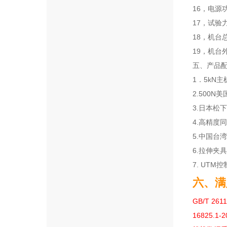
16，电源
17，试验
18，机台
19，机台
五、产品配
1．5kN
2.500N
3.日本松
4.高精度
5.中国台
6.拉伸夹
7. UT
六、满
GB/T 26
16825.