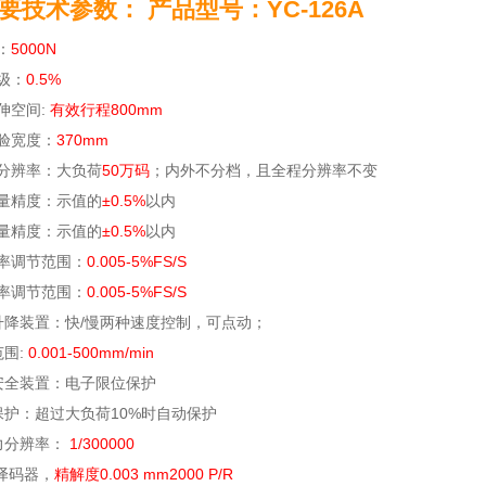
要技术参数： 产品型号：YC-126A
：
5000N
级：
0.5%
伸空间:
有效行程800mm
验宽度：
370mm
分辨率：大负荷
50万码
；内外不分档，且全程分辨率不变
量精度：示值的
±0.5%
以内
量精度：示值的
±0.5%
以内
率调节范围：
0.005-5%FS/S
率调节范围：
0.005-5%FS/S
升降装置：快/慢两种速度控制，可点动；
围:
0.001-500mm/min
安全装置：电子限位保护
保护：超过大负荷10%时自动保护
力分辨率：
1/300000
:译码器，
精解度0.003 mm2000 P/R