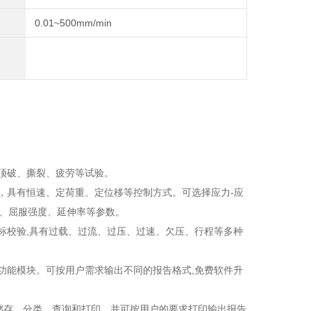
0.01~500mm/min
顶破、撕裂、疲劳等试验。
，具有恒速、定荷重、定位移等控制方式。可选择应力-应
点、屈服强度、延伸率等参数。
标校验,具有过载、过流、过压、过速、欠压、行程等多种
功能模块。可按用户需求输出不同的报告格式,免费软件升
均可储存，分类，查询和打印，并可按用户的要求打印输出报告