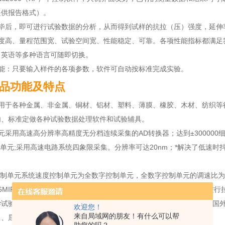
提供报告格式）。
完毕后，即可进行试验数据的分析，从而得到试样的抗拉（压）强度，延伸
度高、量程范围宽、试验空间宽、性能稳定、可靠。各项性能指标都满足我国
，英语等多种语言可随即切换。
功能：只要输入样件的各项参数，软件可自动按标准完成实验。
品功能及特点​​
应用于各种金属、非金属、铜材、铝材、塑料、薄膜、橡胶、木材、纺织等
内、标准定做各种试验数据处理软件和试验辅具。
元采用高速高分辨率高精度无分档连续采集的AD转换器；达到±30000
移单元;采用高速电路系统四象限采集。分辨率可达20nm；*解决了低速
制单元系统速度控制单元为全数字控制单元，全数字控制单元的调速比为1:300000
6MIPS高速、精确的数据处理能力；精度均达0.5级以上,测控系统可
试验，可根据客户产品要求按GB、DIN、ISO、JIS、ASTM等标准
欢迎您！
来自局域网的朋友！有什么可以帮
、屈服HRb、抗拉强度、弯曲强度，弹性模量、伸长率等参数。