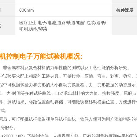
间
800mm
拉伸速度
医疗卫生,电子/电池,道路/轨道/船舶,包装/造纸/
域
印刷,纺织/印染
机控制电子万能试验机概况:
属、非金属材料及复合材料的力学性能的测试以及工艺性能的分析研究。
客户试验要求配上相应的工装夹具，可做拉伸、压缩、弯曲、剥离、剪切、
过程中可根据试验力和变形的大小自动变换量程，力、变形数据的动态显示
伸长、力-时间等多种试验曲线，自动求出材料的大力值、抗拉强度、屈服
条件、测试结果、标距位置自动存储，可细微调整移动横梁位置，方便进行
方式。
结束后，可打印批试样报告和单件试样曲线，软件方便可为用户添加特殊的
终身服务。
dows2000（XP）下控制软件，人机界面友好，已有的测量数据和结果