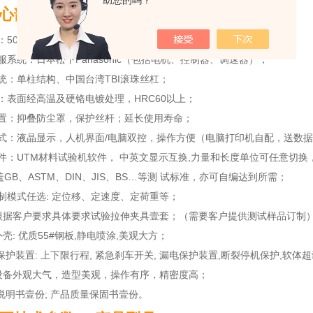
助您的吗？
心部件及相关介绍
：500N（美国传力，可根据具体要求选配）。
服系统：日本松下Panasonic（包括电机、控制器、调速器）；
统：单柱结构、中国台湾TBI滚珠丝杠；
：表面经高温及硬铬电镀处理，HRC60以上；
装置：抑叠防尘罩，保护丝杆；延长使用寿命；
方式：液晶显示，人机界面/电脑双控，操作方便（电脑打印机自配，送数
件：UTM材料试验机软件， 中英文显示互换,力量和长度单位可任意切换，
盖GB、ASTM、DIN、JIS、BS…等测 试标准，亦可自编达到所需；
制模式任选: 定位移、定速度、定荷重等；
 根据客户要求具体要求试验拉伸夹具壹套；（需要客户提供测试样品订制
外壳: 优质55#钢板,静电喷涂,美观大方；
重保护装置: 上下限行程, 紧急刹车开关, 漏电保护装置,断裂停机保护,软体
设备外观大气，造型美观，操作有序，精密度高；
用说明书壹份; 产品质量保固书壹份。