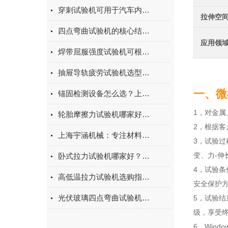
穿刺试验机可用于汽车内饰表皮、防撞缓冲材料得性能测试
拉伸空
四点弯曲试验机的核心结构与工作原理特点
应用领
焊带屈服强度试验机可根据不同标准和试验需求调整试验条件
抽屉导轨疲劳试验机选型指南：如何量化评估家具五金的耐用性
一、微
锚固检测设备怎么选？上海宇涵膨胀螺丝拉拔试验机品牌评测
1，对金
轮胎摩擦力试验机哪家好？上海宇涵试验机综合评测
2，根据
上海宇涵机械：专注材料力学检测，电池片拉力试验机助力光伏品质管控
3，试验
变、力-
卧式拉力试验机哪家好？2026年国产实力厂家实测推荐
4，试验
高低温拉力试验机选购指南：聚焦上海宇涵的技术实力与可靠方案
安全保护
光伏玻璃四点弯曲试验机的重要性
5，试验
级，享受
6，Win