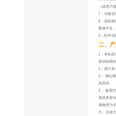
（或用户
7，试验
8，该机精
繁体中文
9，软件
二、产
1，本机
提供的国
2，测力单
3， 测位
高四倍。
4， 速度控
系统具有5
项物理力学
力、压缩力