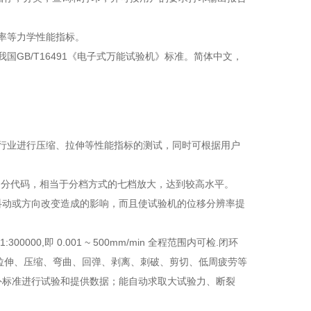
率等力学性能指标。
GB/T16491《电子式万能试验机》标准。简体中文，
行业进行压缩、拉伸等性能指标的测试，同时可根据用户
0细分代码，相当于分档方式的七档放大，达到较高水平。
时抖动或方向改变造成的影响，而且使试验机的位移分辨率提
,即 0.001 ~ 500mm/min 全程范围内可检.闭环
进行拉伸、压缩、弯曲、回弹、剥离、刺破、剪切、低周疲劳等
和国外标准进行试验和提供数据；能自动求取大试验力、断裂