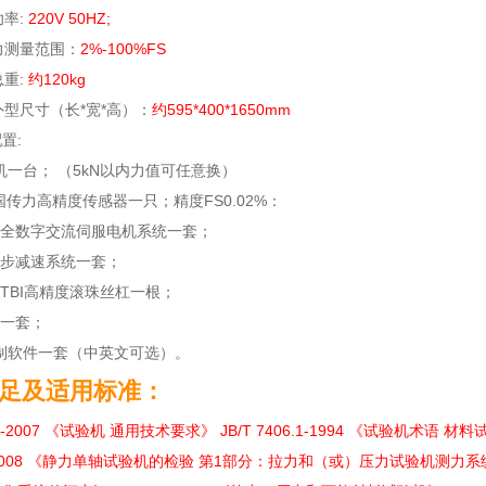
功率:
220V 50HZ;
力测量范围：
2%-100%FS
总重:
约120kg
外型尺寸（长*宽*高）：
约595*400*1650mm
置:
主机一台； （5kN以内力值可任意换）
美国传力高精度传感器一只；精度FS0.02%：
下全数字交流伺服电机系统一套；
同步减速系统一套；
湾TBI高精度滚珠丝杠一根；
具一套；
M控制软件一套（中英文可选）。
足及适用标准：
11-2007 《试验机 通用技术要求》 JB/T 7406.1-1994 《试验机术语 材料
1-2008 《静力单轴试验机的检验 第1部分：拉力和（或）压力试验机测力系统的