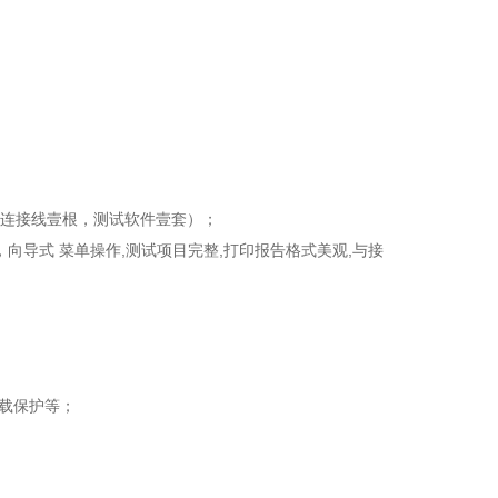
据连接线壹根，测试软件壹套）；
向导式 菜单操作,测试项目完整,打印报告格式美观,与接
）
超载保护等；