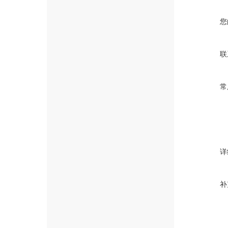
您
联
常
详
补