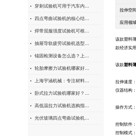
穿刺试验机可用于汽车内饰表皮、防撞缓冲材料得性能测试
拉伸空
四点弯曲试验机的核心结构与工作原理特点
应用领
焊带屈服强度试验机可根据不同标准和试验需求调整试验条件
该款
塑料
抽屉导轨疲劳试验机选型指南：如何量化评估家具五金的耐用性
款经济实
锚固检测设备怎么选？上海宇涵膨胀螺丝拉拔试验机品牌评测
该款
塑料
轮胎摩擦力试验机哪家好？上海宇涵试验机综合评测
上海宇涵机械：专注材料力学检测，电池片拉力试验机助力光伏品质管控
拉伸速度： 0
仪器结构
卧式拉力试验机哪家好？2026年国产实力厂家实测推荐
高低温拉力试验机选购指南：聚焦上海宇涵的技术实力与可靠方案
操作方式：
光伏玻璃四点弯曲试验机的重要性
控制软件
控制模式