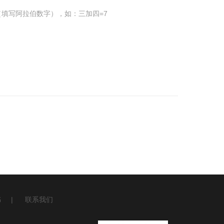
填写阿拉伯数字），如：三加四=7
书
|
联系我们