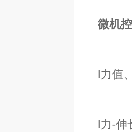
微机
l力值、
l力-伸