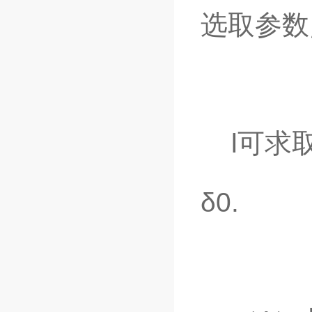
选取参数
l可求取
δ0.