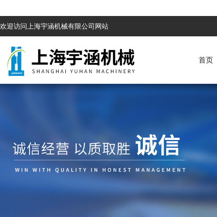
欢迎访问上海宇涵机械有限公司网站
首页