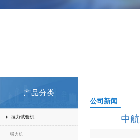
产品分类
公司新闻
中航
拉力试验机
强力机