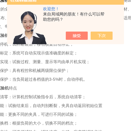
试验机
主要用于各种金属、非金属及复合材料进行常规力学性能指标的测
欢迎您！
程的全数字化调整。该设备适用于型材、航空航天、石油化工、防水卷材
来自局域网的朋友！有什么可以帮
工布、薄膜、木材、纸张等制造业以及各级产品质量监督部门，同时还适
助您的吗？
缩、弯曲、剥离、穿刺等试验。
试验机
产品功能：
停机：试样断裂后，移动横梁自动停止；
标定：系统可自动实现示值准确度的标定；
实现：试验过程、测量、显示等均由单片机实现；
保护：具有程控和机械两级限位保护；
护：当负荷超过各档值的3-5%时，自动停机。
试验机
特点
清零：计算机控制试验指令后，系统自动清零；
能：试验结束后，自动判别断裂，夹具自动返回初始位置
能：更换不同的夹具，可进行不同的试验；
换档：根据负荷的大小，切换不同的档次；