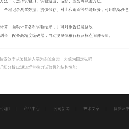
方法：可选择试验力、试验速度、位移、应变等试验方法。
：全程记录测试数据。提供保存、对比和追踪等功能服务，可用鼠标任意
计算：自动计算各种试验结果，并可对报告任意修改
测长：配备高精度编码器，自动测量位移行程及标点间伸长量。
拉索效率试验机输入端为实验台架，力值为固定砝码
详细分析12通道焊带拉力试验机的结构性能
于我们
|
产品中心
|
公司新闻
|
技术文章
|
资质证