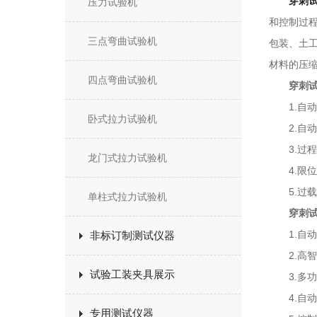
穿刺
压力试验机
和控制过
三点弯曲试验机
包装、土
材料的压
四点弯曲试验机
穿刺
1.自动
卧式拉力试验机
2.自动
3.过程
龙门式拉力试验机
4.限位
5.过载保
单柱式拉力试验机
穿刺
1.自动
非标订制测试仪器
2.高智
试验工装夹具展示
3.多功
4.自动
专用测试仪器