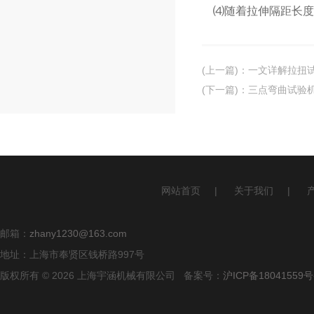
⑷随着拉伸隔距长度的
(上一篇)
：
一文详解拉扭试
(下一篇)
：
三点弯曲试验
网站首页
|
关于我们
|
邮箱：
zhany1230@163.com
地址：上海市奉贤区钱桥路997号
版权所有 © 2026 上海宇涵机械有限公司 备案号：
沪ICP备18041559号