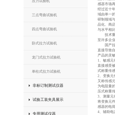
压力试验机
感器市场
经过近十
域由单一
三点弯曲试验机
研制领域
品化、商
四点弯曲试验机
与水平相比
技术重复
至许多企
卧式拉力试验机
国产拉力
直接导致
产品的灵
龙门式拉力试验机
1、敏感元
直接感受被
式称重传
单柱式拉力试验机
2、变换元
又称传感
非标订制测试仪器
为电阻量
压式称重
3、测量元
试验工装夹具展示
将变换元
感器的电
4、辅助电
专用测试仪器