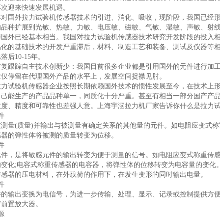
再次迎来快速发展机遇。
年对国外拉力试验机传感器技术的引进、消化、吸收，现阶段，我国已经
的品种扩展到光敏、热敏、力敏、电压敏、磁敏、气敏、湿敏、声敏、射
与国外已经基本相当。我国对拉力试验机传感器技术研究开发阶段的投入
品化的基础技术的开发严重滞后，材料、制造工艺和装备、测试及仪器等
落后10-15年。
跟踪自主技术创新少：我国目前很多企业都是引用国外的元件进行加工
业仅停留在代理国外产品的水平上，发展空间捉襟见肘。
试验机传感器企业按照长期依赖国外技术的惯性发展至今，在技术上形成
自己能生产的产品品种单一，同质化十分严重。甚至有相当一部分国产产
敏度、精度和可靠性也差强人意。上海宇涵拉力机厂家告诉你什么是拉力
件
测量(质量)并输出与被测量有确定关系的其他量的元件。如电阻应变式称
感器的弹性体将被测的质量转变为位移。
件
元件，是将敏感元件的输出转变为便于测量的信号。如电阻应变式称重传感
的变化;电容式称重传感器的电容器，将弹性体的位移转变为电容量的变化
传感器的压电材料，在外载荷的作用下，在发生变形的同时输出电量。
件
件的输出变换为电信号，为进一步传输、处理、显示、记录或控制提供方
荷前置放大器。
源