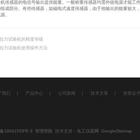
验机传感器的电信号输出提供能量。一般称重传感器均需外链电源才能工
的组成部分。有些传感器，如磁电式速度传感器，由于他输出的能量较大
电源。
拉力试验机的精度等级
拉力试验机使用操作方法
于我们
|
产品中心
|
公司新闻
|
技术文章
|
资质证
备18041559号-3
管理登陆
技术支持：
化工仪器网
GoogleSitemap