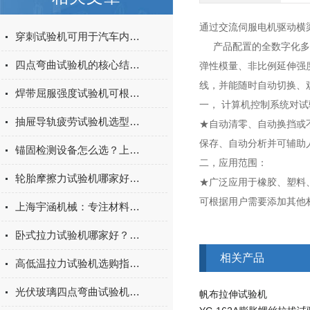
通过交流伺服电机驱动横
穿刺试验机可用于汽车内饰表皮、防撞缓冲材料得性能测试
产品配置的全数字化多通
四点弯曲试验机的核心结构与工作原理特点
弹性模量、非比例延伸强度
线，并能随时自动切换、
焊带屈服强度试验机可根据不同标准和试验需求调整试验条件
一， 计算机控制系统对
抽屉导轨疲劳试验机选型指南：如何量化评估家具五金的耐用性
★自动清零、自动换挡或
保存、自动分析并可辅助
锚固检测设备怎么选？上海宇涵膨胀螺丝拉拔试验机品牌评测
二，应用范围：
轮胎摩擦力试验机哪家好？上海宇涵试验机综合评测
★广泛应用于橡胶、塑料
可根据用户需要添加其他
上海宇涵机械：专注材料力学检测，电池片拉力试验机助力光伏品质管控
卧式拉力试验机哪家好？2026年国产实力厂家实测推荐
相关产品
高低温拉力试验机选购指南：聚焦上海宇涵的技术实力与可靠方案
光伏玻璃四点弯曲试验机的重要性
帆布拉伸试验机