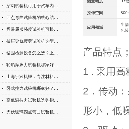
测量精度
0.5
穿刺试验机可用于汽车内饰表皮、防撞缓冲材料得性能测试
拉伸空间
800
四点弯曲试验机的核心结构与工作原理特点
生物
应用领域
焊带屈服强度试验机可根据不同标准和试验需求调整试验条件
包装
抽屉导轨疲劳试验机选型指南：如何量化评估家具五金的耐用性
产品特点
锚固检测设备怎么选？上海宇涵膨胀螺丝拉拔试验机品牌评测
轮胎摩擦力试验机哪家好？上海宇涵试验机综合评测
1 . 采
上海宇涵机械：专注材料力学检测，电池片拉力试验机助力光伏品质管控
2．传动
卧式拉力试验机哪家好？2026年国产实力厂家实测推荐
高低温拉力试验机选购指南：聚焦上海宇涵的技术实力与可靠方案
形小，低
光伏玻璃四点弯曲试验机的重要性