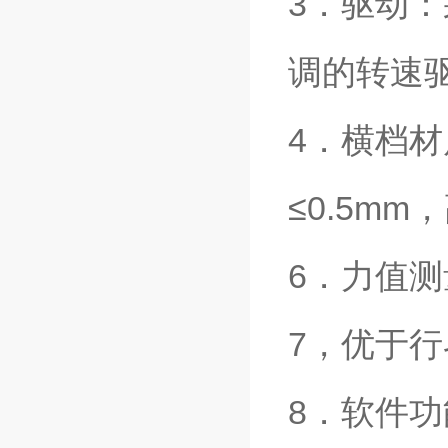
3．驱动
调的转速
4．横档材
≤0.5mm
6．力值测量
7，优于行
8．软件