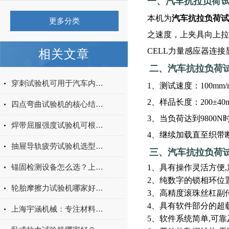
一、汽车抗拉负荷
本机为
汽车抗拉负荷试
更多分类
之速度，上夹具向上拉
CELL力量感应器连
相关文章
二、
汽车抗拉负荷
穿刺试验机可用于汽车内饰表皮、防撞缓冲材料得性能测试
1、测试速度：100m
2、样品长度：200
四点弯曲试验机的核心结构与工作原理特点
3、当负荷达到980
焊带屈服强度试验机可根据不同标准和试验需求调整试验条件
4、继续加载直至织带
抽屉导轨疲劳试验机选型指南：如何量化评估家具五金的耐用性
三、
汽车抗拉负荷
锚固检测设备怎么选？上海宇涵膨胀螺丝拉拔试验机品牌评测
1、具有操作灵活方便
2、纯数字的锁相环位
轮胎摩擦力试验机哪家好？上海宇涵试验机综合评测
3、高精度滚珠丝杠副
4、具有软件部分的超
上海宇涵机械：专注材料力学检测，电池片拉力试验机助力光伏品质管控
5、软件系统简单,可