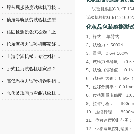
焊带屈服强度试验机可根据不同标准和试验需求调整试验条件
试验机根据GB／T 164
试验机根据GB/T12160
抽屉导轨疲劳试验机选型指南：如何量化评估家具五金的耐用性
化妆品包装袋撕裂试
锚固检测设备怎么选？上海宇涵膨胀螺丝拉拔试验机品牌评测
1、样式： 单臂式
轮胎摩擦力试验机哪家好？上海宇涵试验机综合评测
2、试验力： 5000N
3、量程: 0.5%-100%
上海宇涵机械：专注材料力学检测，电池片拉力试验机助力光伏品质管控
4、试验力准确度； ±0.5
卧式拉力试验机哪家好？2026年国产实力厂家实测推荐
5、试验力准确值； 0.1N
6、试验机级别： 0.5级
高低温拉力试验机选购指南：聚焦上海宇涵的技术实力与可靠方案
7、位移分辨率： 0.01m
光伏玻璃四点弯曲试验机的重要性
8、位移测量准确度：±0.
9、拉伸行程： 800m
10、压缩行程： 8600
11、位移速度控制范围： 0.
12、位移速度控制精度： 