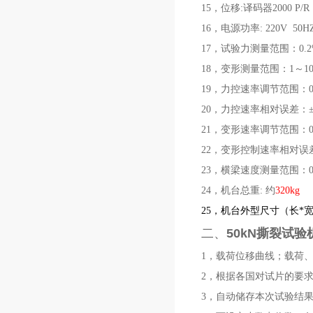
15
，位移:译码器2000 P/R
16
，电源功率: 220V 50HZ
17
，试验力测量范围：0.
2
18
，变形测量范围：1～10
19
，力控速率调节范围：0.0
20
，力控速率相对误差：±
21
，变形速率调节范围：0.0
22
，变形控制速率相对误差：
23
，横梁速度测量范围：0.00
24
，机台总重: 约
320kg
25
，机台外型尺寸（长*宽*高
二、
50kN
撕裂试验
1，
载荷位移曲线；载荷
2，
根据各国对试片的要
3，
自动储存本次试验结