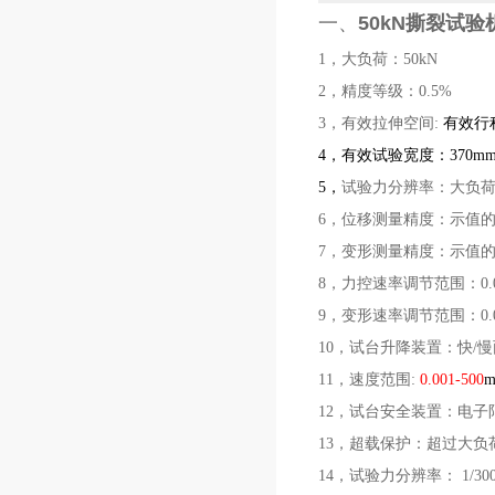
一、
50kN撕裂试验
1
，大负荷：50kN
2
，精度等级：0.5
%
3
，有效拉伸空间:
有效行程
4
，有效试验宽度：370m
5
，
试验力分辨率：大负荷
6
，位移测量精度：示值的±
7
，变形测量精度：示值的±
8
，力控速率调节范围：0.005
9
，变形速率调节范围：0.005
10
，试台升降装置：快/
11
，速度范围:
0.001-500
m
12
，
试台安全装置：电子
13
，超载
保护：
超过大负
14
，试验力分辨率： 1/300