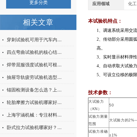
更多分类
应用领域
化工
相关文章
本试验机特点：
1、调速系统采用交流伺
穿刺试验机可用于汽车内饰表皮、防撞缓冲材料得性能测试
2、传动部分采用圆弧同
高。
四点弯曲试验机的核心结构与工作原理特点
3、实时显示材料弹性
焊带屈服强度试验机可根据不同标准和试验需求调整试验条件
4、自动求取大试验力，
5、可设立位移的极限位
抽屉导轨疲劳试验机选型指南：如何量化评估家具五金的耐用性
锚固检测设备怎么选？上海宇涵膨胀螺丝拉拔试验机品牌评测
技术参数：
大试验力
轮胎摩擦力试验机哪家好？上海宇涵试验机综合评测
50
（
KN
）
上海宇涵机械：专注材料力学检测，电池片拉力试验机助力光伏品质管控
试验力测量
大试验力的
2%
范围
卧式拉力试验机哪家好？2026年国产实力厂家实测推荐
试验力准确
±1%