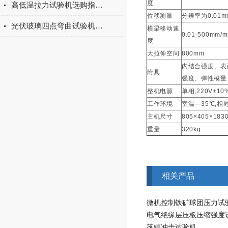
度
高低温拉力试验机选购指南：聚焦上海宇涵的技术实力与可靠方案
位移测量
分辨率为
0.01m
光伏玻璃四点弯曲试验机的重要性
横梁移动速
0.01-500mm/m
度
大拉伸空间
800mm
内结合强度、表
附具
强度、弹性模量
整机电源
单相
,220V±10
工作环境
室温
—35
℃
,
相
主机尺寸
805×405×183
重量
320kg
相关产品
微机控制铁矿球团压力试
电气绝缘层压板压缩强度
落镖冲击试验机