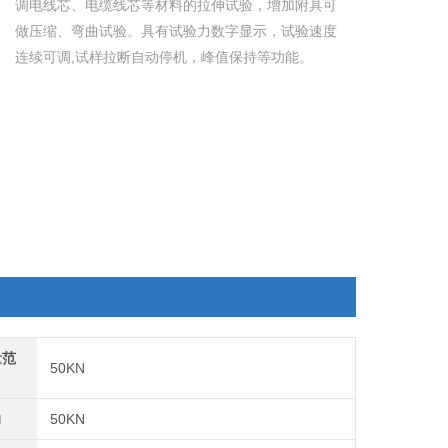
调电线芯、电缆线芯等材料的拉伸试验，增加附具可
做压缩、弯曲试验。具有试验力数字显示，试验速度
连续可调,试样拉断自动停机，峰值保持等功能。
量范
50KN
力
50KN