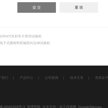
10KN汽车刹车片剪切试验机
电子式膜材料双轴双向拉伸试验机
于我们
|
产品中心
|
公司新闻
|
技术文章
|
资质证
备18041559号-3
管理登陆
技术支持：
化工仪器网
GoogleSitemap