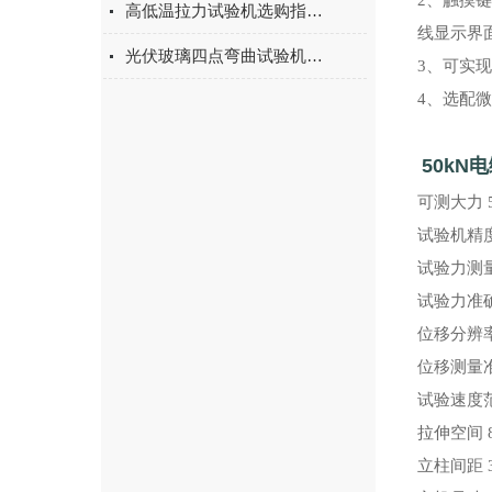
2、触摸
高低温拉力试验机选购指南：聚焦上海宇涵的技术实力与可靠方案
线显示界
光伏玻璃四点弯曲试验机的重要性
3、可实
4、选配
50k
可测大力 
试验机精度
试验力测量
试验力准确
位移分辨率 
位移测量准
试验速度范围
拉伸空间 
立柱间距 