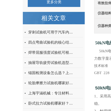
更多分类
有效拉
仪器结
相关文章
仪器种
穿刺试验机可用于汽车内饰表皮、防撞缓冲材料得性能测试
四点弯曲试验机的核心结构与工作原理特点
50k
50kN
焊带屈服强度试验机可根据不同标准和试验需求调整试验条件
力数字显
抽屉导轨疲劳试验机选型指南：如何量化评估家具五金的耐用性
技术标准
锚固检测设备怎么选？上海宇涵膨胀螺丝拉拔试验机品牌评测
GBT 228
轮胎摩擦力试验机哪家好？上海宇涵试验机综合评测
50k
上海宇涵机械：专注材料力学检测，电池片拉力试验机助力光伏品质管控
1、采用
卧式拉力试验机哪家好？2026年国产实力厂家实测推荐
稳。