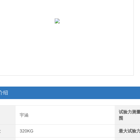
介绍
试验力测
宇涵
围
量
320KG
最大试验