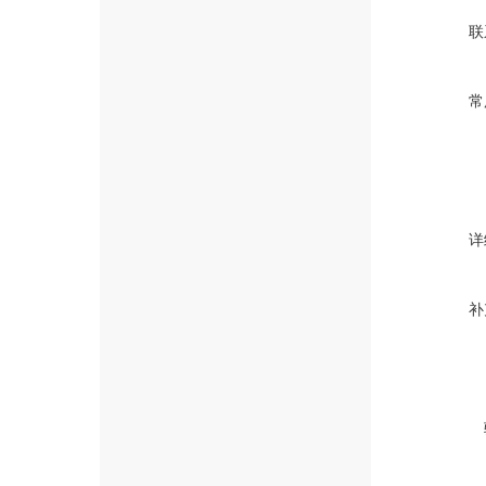
联
常
详
补