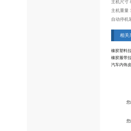
主机尺寸 8
主机重量 3
自动停机
相关
橡胶塑料
橡胶履带
汽车内饰
您
您