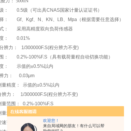
大试验力：
5000N
度等级： 0.5级（可出具CNAS国家计量认证证书）
选择： Gf、Kgf、N、KN、LB、Mpa（根据需要任意选择）
应方式： 采用高精度双向负荷传感器
精度： 0.01%
分辨力： 1/300000F.S(程分辨力不变)
范围： 0.2%-100%F.S（具有载荷量程自动切换功能）
精度： 示值的±0.5%以内
分辨力： 0.03μm
移测量精度： 示值的±0.5%以内
分辨力： 1/300000F.S(程分辨力不变)
测量范围： 0.2%-100%F.S
形测量精度： 示值的±0.5%以内
欢迎您！
验控速范围： 0.001-500mm/min分段控制，无级调速（可调）
来自局域网的朋友！有什么可以帮