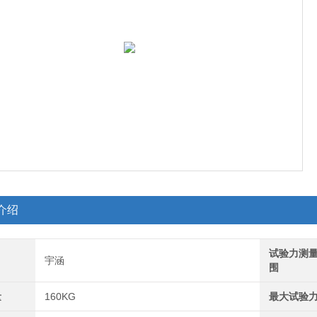
介绍
试验力测
宇涵
围
量
160KG
最大试验