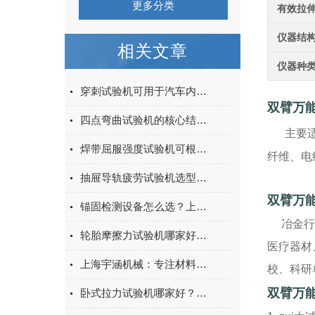
更多分类
有效拉
仪器结
相关文章
仪器种
穿刺试验机可用于汽车内饰表皮、防撞缓冲材料得性能测试
双臂万
四点弯曲试验机的核心结构与工作原理特点
主要
焊带屈服强度试验机可根据不同标准和试验需求调整试验条件
纤维、电
抽屉导轨疲劳试验机选型指南：如何量化评估家具五金的耐用性
双臂万
锚固检测设备怎么选？上海宇涵膨胀螺丝拉拔试验机品牌评测
冶金行业
轮胎摩擦力试验机哪家好？上海宇涵试验机综合评测
医疗器材
上海宇涵机械：专注材料力学检测，电池片拉力试验机助力光伏品质管控
校、科研
双臂万
卧式拉力试验机哪家好？2026年国产实力厂家实测推荐