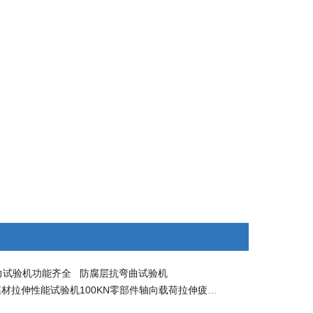
力试验机功能齐全
防腐层抗弯曲试验机
膜材拉伸性能试验机
100KN零部件轴向载荷拉伸疲劳试验机