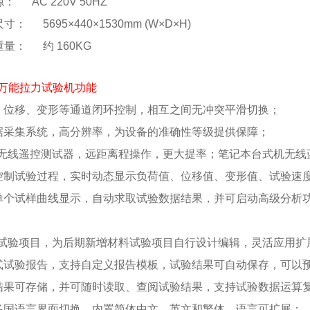
源： AC 220V 50HZ
尺寸： 5695×440×1530mm (W×D×H)
备重量： 约 160KG
万能拉力试验机
功能
、位移、变形等通道闭环控制，相互之间无冲突平滑切换；
据采集系统，高分辨率，为设备的准确性等级提供保障；
*无线遥控测试器，远距离程操作，更大提率；笔记本台式机无
控制试验过程，实时动态显示负荷值、位移值、变形值、试验速
单个试样曲线显示，自动求取试验数据结果，并可启动高级分析
编试验项目，为后期新增材料试验项目自行设计编辑，灵活应用
式试验报告，支持自定义报告模板，试验结果可自动保存，可以
结果可存储，并可随时读取、查阅试验结果，支持试验数据运算
多国语言界面切换，内置简体中文、英文和繁体，语言可扩展；