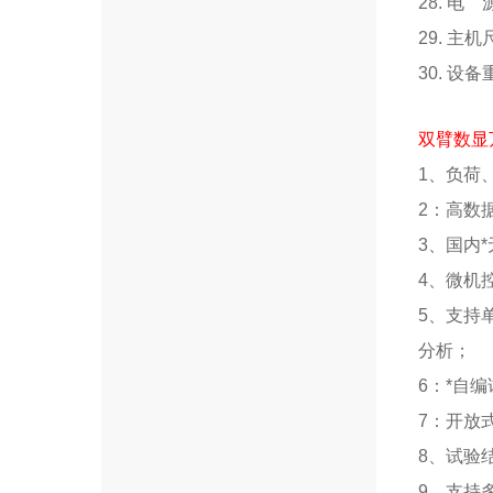
28. 电 
29. 主机
30. 设
双臂数显
1、负荷
2：高数
3、国内
4、微机
5、支持
分析；
6：*自
7：开放
8、试验
9、支持