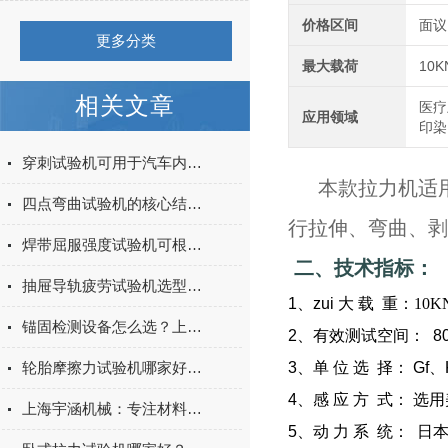
价格区间
面议
更多分类
最大载荷
10
相关文章
医疗
应用领域
印染
穿刺试验机可用于汽车内饰表皮、防撞缓冲材料得性能测试
本款拉力机适用
四点弯曲试验机的核心结构与工作原理特点
行拉伸、弯曲、剥
焊带屈服强度试验机可根据不同标准和试验需求调整试验条件
二、技术指标：
抽屉导轨疲劳试验机选型指南：如何量化评估家具五金的耐用性
1、zui
大
载
重：10K
锚固检测设备怎么选？上海宇涵膨胀螺丝拉拔试验机品牌评测
2、有效测试空间： 80
轮胎摩擦力试验机哪家好？上海宇涵试验机综合评测
3、单
位
选
择：
Gf
4、感
应
方
式：
选用
上海宇涵机械：专注材料力学检测，电池片拉力试验机助力光伏品质管控
5、动
力
系
统：
日