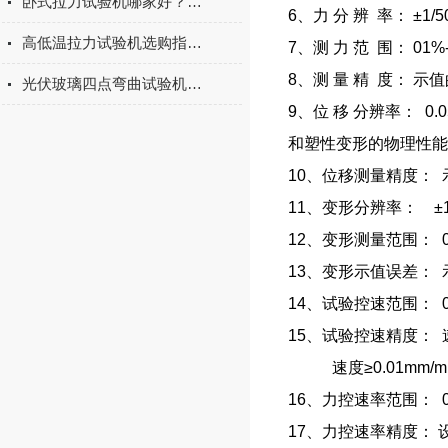
卧式拉力试验机哪家好？2026年国产实力厂家实测推荐
6、力
分
辨
率：
±1/5
高低温拉力试验机选购指南：聚焦上海宇涵的技术实力与可靠方案
7、测
力
范
围：
01%
8、测
量
精
度：
示值
光伏玻璃四点弯曲试验机的重要性
9、位
移
分辨率：
0.
和塑性变形的物理性能
10、位移测量精度：
11、变形分辨率： ±1
12、变形测量范围： 0.2
13、变形示值误差：
14、试验控速范围： 0.00
15、试验控速精度：
速
度
≥0.01mm/
16、
力控速率范围
：
0
17、力控速
率
精度：