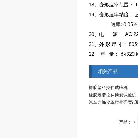
18、
变形速率范围
：
0
19、
变形速率
精度
：
速率
≥0.0
20、
电
源：
AC 22
21、外
形
尺
寸：
805
22、
重
量
：
约
320 
相关产品
橡胶塑料拉伸试验机
橡胶履带拉伸撕裂试验机
汽车内饰皮革拉伸强度试
产品：