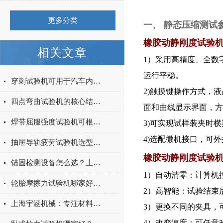
更多分类
一、 静态压缩测试
橡胶动静刚度试验
相关文章
1）采用高精度、全数
运行平稳。
穿刺试验机可用于汽车内饰表皮、防撞缓冲材料得性能测试
2)触摸键操作方式，
四点弯曲试验机的核心结构与工作原理特点
面和曲线显示界面，方
焊带屈服强度试验机可根据不同标准和试验需求调整试验条件
3)可实现试样装夹时
4)选配微机接口，可
抽屉导轨疲劳试验机选型指南：如何量化评估家具五金的耐用性
橡胶动静刚度试验
锚固检测设备怎么选？上海宇涵膨胀螺丝拉拔试验机品牌评测
1）自动清零：计算机
轮胎摩擦力试验机哪家好？上海宇涵试验机综合评测
2）高智能：
试验结束
上海宇涵机械：专注材料力学检测，电池片拉力试验机助力光伏品质管控
3）更换不同的夹具，
4）改变速度：可任意