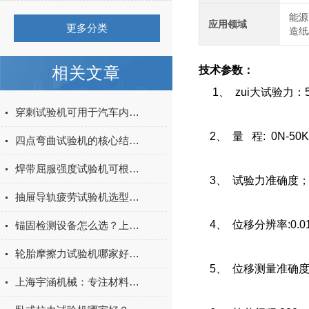
能源
应用领域
更多分类
造纸
相关文章
技术参数：
1、 zui大试验力：5
穿刺试验机可用于汽车内饰表皮、防撞缓冲材料得性能测试
2、 量 程: 0N-50
四点弯曲试验机的核心结构与工作原理特点
焊带屈服强度试验机可根据不同标准和试验需求调整试验条件
3、 试验力准确度；
抽屉导轨疲劳试验机选型指南：如何量化评估家具五金的耐用性
4、 位移分辨率:0.0
锚固检测设备怎么选？上海宇涵膨胀螺丝拉拔试验机品牌评测
轮胎摩擦力试验机哪家好？上海宇涵试验机综合评测
5、 位移测量准确度
上海宇涵机械：专注材料力学检测，电池片拉力试验机助力光伏品质管控