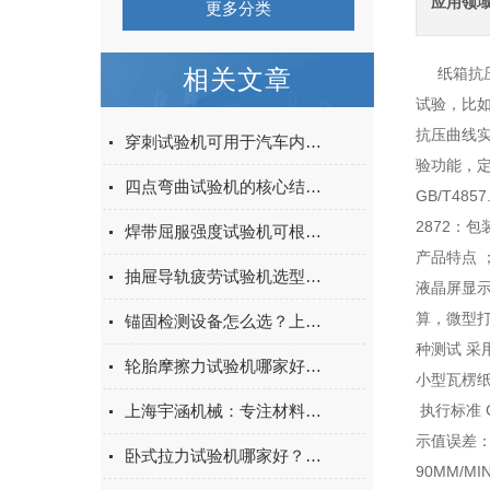
应用领
更多分类
相关文章
纸箱抗压
试验，比
抗压曲线
穿刺试验机可用于汽车内饰表皮、防撞缓冲材料得性能测试
验功能，定
四点弯曲试验机的核心结构与工作原理特点
GB/T4
2872：
焊带屈服强度试验机可根据不同标准和试验需求调整试验条件
产品特点 
抽屉导轨疲劳试验机选型指南：如何量化评估家具五金的耐用性
液晶屏显示
算，微型
锚固检测设备怎么选？上海宇涵膨胀螺丝拉拔试验机品牌评测
种测试 采
轮胎摩擦力试验机哪家好？上海宇涵试验机综合评测
小型瓦楞
上海宇涵机械：专注材料力学检测，电池片拉力试验机助力光伏品质管控
执行标准 GB
示值误差：±
卧式拉力试验机哪家好？2026年国产实力厂家实测推荐
90MM/M