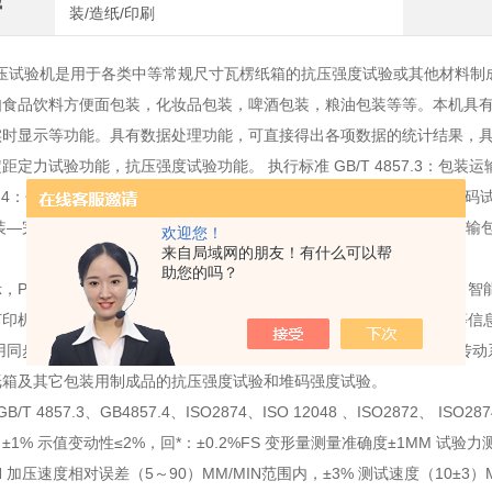
域
装/造纸/印刷
试验机是用于各类中等常规尺寸瓦楞纸箱的抗压强度试验或其他材料制成
如食品饮料方便面包装，化妆品包装，啤酒包装，粮油包装等等。本机具
实时显示等功能。具有数据处理功能，可直接得出各项数据的统计结果，
距定力试验功能，抗压强度试验功能。 执行标准 GB/T 4857.3：包
857.4：包装运输包装件基本试验4部分：采用压力试验机进行的抗压和堆码试验方
包装—完整、满装的运输包装件—压力试验； ISO 2874：包装.满装的运
欢迎您！
来自局域网的朋友！有什么可以帮
；
助您的吗？
，PVC控制面板，人性化设计 微电脑处理系统，试验过程自动测量、智
打印机打印测试结果 试验时，实时显示抗压力、变形量以及变化曲线等信
用同步电机传动，传动平稳、准确，使输出压力更精确 精密螺纹丝杠传动
纸箱及其它包装用制成品的抗压强度试验和堆码强度试验。
/T 4857.3、GB4857.4、ISO2874、ISO 12048 、ISO2872、 IS
1% 示值变动性≤2%，回*：±0.2%FS 变形量测量准确度±1MM 试验力测
IN 加压速度相对误差（5～90）MM/MIN范围内，±3% 测试速度（10±3）