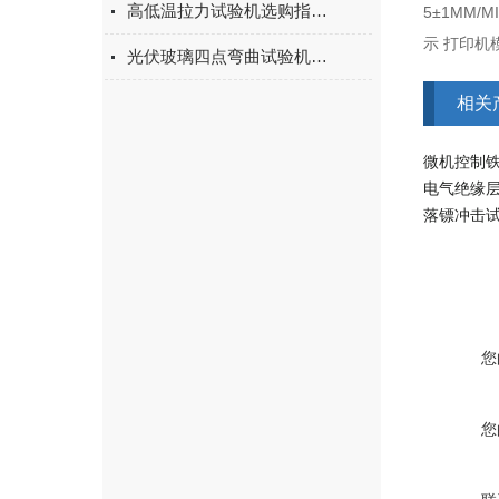
高低温拉力试验机选购指南：聚焦上海宇涵的技术实力与可靠方案
5±1MM/
示 打印机
光伏玻璃四点弯曲试验机的重要性
相关
微机控制
电气绝缘
落镖冲击
您
您