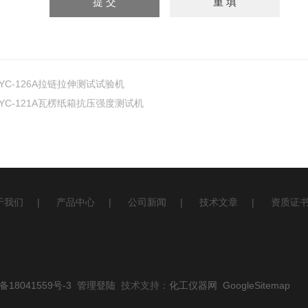
YC-126A拉链拉伸测试试验机
YC-121A瓦楞纸箱抗压强度测试机
于我们
|
产品中心
|
公司新闻
|
技术文章
|
资质证
备18041559号-3
管理登陆
技术支持：
化工仪器网
GoogleSitemap