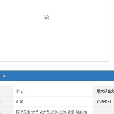
介绍
宇涵
最大试验
间
面议
产地类别
医疗卫生,食品/农产品,文体,道路/轨道/船舶,包