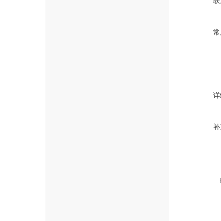
联
常
详
补