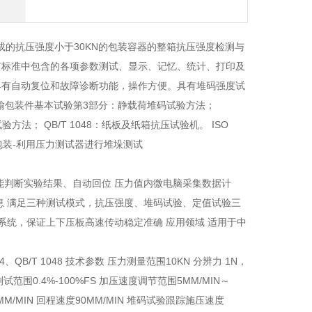
的抗压强度小于30KN的包装容器的整箱抗压强度检测与
有标准中包含的各项参数测试、显示、记忆、统计、打印及
具有自动复位和故障诊断功能，操作方便。具有堆码强度试
装运输包装件基本试验第3部分：静载荷堆码试验方法；
法； QB/T 1048：纸板及纸箱抗压试验机。 ISO
输包装-利用压力测试器进行堆垛测试
能判断实验结果、自动回位 压力值内微电脑采集数据计
息 满足三种测试模式，抗压强度、堆码试验、定值试验三
系统，保证上下压板高速传动稳定准确 应用领域 适用于中
O2874、QB/T 1048 技术参数 压力测量范围10KN 分辨力 1N，
试范围0.4%-100%FS 加压速度调节范围5MM/MIN～
MM/MIN 回程速度90MM/MIN 堆码试验跟踪施压速度