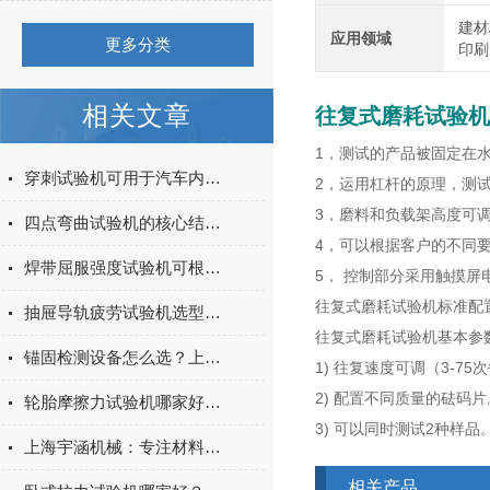
建材
应用领域
更多分类
印刷
相关文章
往复式磨耗试验机
1，测试的产品被固定在
穿刺试验机可用于汽车内饰表皮、防撞缓冲材料得性能测试
2，运用杠杆的原理，测
3，磨料和负载架高度可
四点弯曲试验机的核心结构与工作原理特点
4，可以根据客户的不同
焊带屈服强度试验机可根据不同标准和试验需求调整试验条件
5， 控制部分采用触摸
往复式磨耗试验机标准配置 
抽屉导轨疲劳试验机选型指南：如何量化评估家具五金的耐用性
往复式磨耗试验机基本参
锚固检测设备怎么选？上海宇涵膨胀螺丝拉拔试验机品牌评测
1) 往复速度可调（3-75
2) 配置不同质量的砝码片
轮胎摩擦力试验机哪家好？上海宇涵试验机综合评测
3) 可以同时测试2种样品
上海宇涵机械：专注材料力学检测，电池片拉力试验机助力光伏品质管控
相关产品