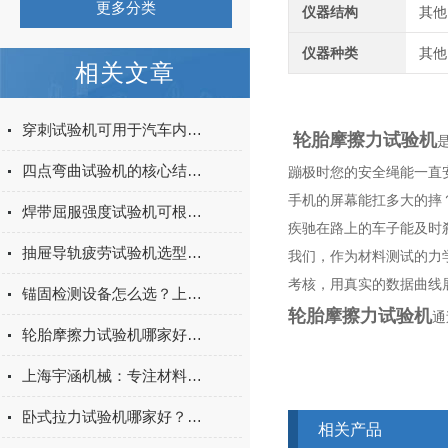
更多分类
仪器结构
其他
仪器种类
其他
相关文章
穿刺试验机可用于汽车内饰表皮、防撞缓冲材料得性能测试
轮胎摩擦力试验机
四点弯曲试验机的核心结构与工作原理特点
蹦极时您的安全绳能一直
手机的屏幕能扛多大的摔
焊带屈服强度试验机可根据不同标准和试验需求调整试验条件
疾驰在路上的车子能及时
抽屉导轨疲劳试验机选型指南：如何量化评估家具五金的耐用性
我们，作为材料测试的力
考核，用真实的数据曲线
锚固检测设备怎么选？上海宇涵膨胀螺丝拉拔试验机品牌评测
轮胎摩擦力试验机
通
轮胎摩擦力试验机哪家好？上海宇涵试验机综合评测
上海宇涵机械：专注材料力学检测，电池片拉力试验机助力光伏品质管控
卧式拉力试验机哪家好？2026年国产实力厂家实测推荐
相关产品