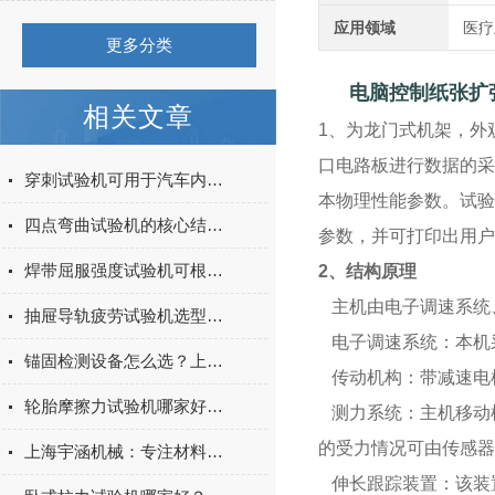
应用领域
医疗
更多分类
电脑控制纸张扩
相关文章
1、为龙门式机架，外
口电路板进行数据的采
穿刺试验机可用于汽车内饰表皮、防撞缓冲材料得性能测试
本物理性能参数。试验
四点弯曲试验机的核心结构与工作原理特点
参数，并可打印出用户
焊带屈服强度试验机可根据不同标准和试验需求调整试验条件
2
、
结构原理
主机由电子调速系统
抽屉导轨疲劳试验机选型指南：如何量化评估家具五金的耐用性
电子调速系统：本机采
锚固检测设备怎么选？上海宇涵膨胀螺丝拉拔试验机品牌评测
传动机构：带减速电
轮胎摩擦力试验机哪家好？上海宇涵试验机综合评测
测力系统：主机移动
的受力情况可由传感器
上海宇涵机械：专注材料力学检测，电池片拉力试验机助力光伏品质管控
伸长跟踪装置：该装