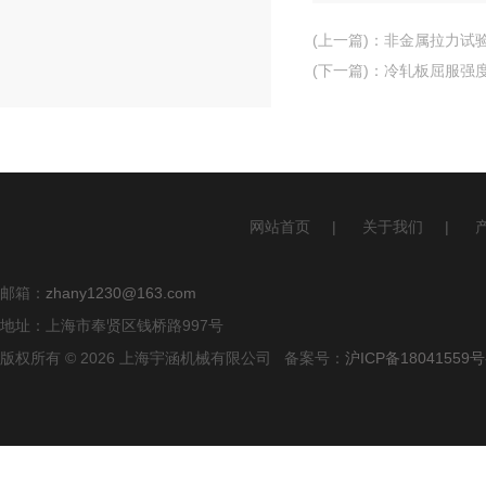
(上一篇)
：
非金属拉力试
(下一篇)
：
冷轧板屈服强
网站首页
|
关于我们
|
邮箱：
zhany1230@163.com
地址：上海市奉贤区钱桥路997号
版权所有 © 2026 上海宇涵机械有限公司 备案号：
沪ICP备18041559号