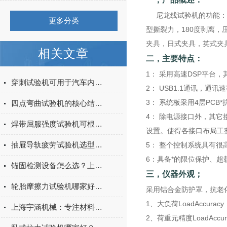
尼龙线试验机的功能：拉
更多分类
型撕裂力，180度剥离
夹具，日式夹具，英式夹
相关文章
二，主要特点：
1： 采用高速DSP平台
穿刺试验机可用于汽车内饰表皮、防撞缓冲材料得性能测试
2： USB1.1通讯，通
3： 系统板采用4层PC
四点弯曲试验机的核心结构与工作原理特点
4： 除电源接口外，其
焊带屈服强度试验机可根据不同标准和试验需求调整试验条件
设置。使得各接口布局工
抽屉导轨疲劳试验机选型指南：如何量化评估家具五金的耐用性
5： 整个控制系统具有很
6：具备*的限位保护、
锚固检测设备怎么选？上海宇涵膨胀螺丝拉拔试验机品牌评测
三，仪器外观；
轮胎摩擦力试验机哪家好？上海宇涵试验机综合评测
采用铝合金防护罩，抗老
1、大负荷LoadAccurac
上海宇涵机械：专注材料力学检测，电池片拉力试验机助力光伏品质管控
2、荷重元精度LoadAccur