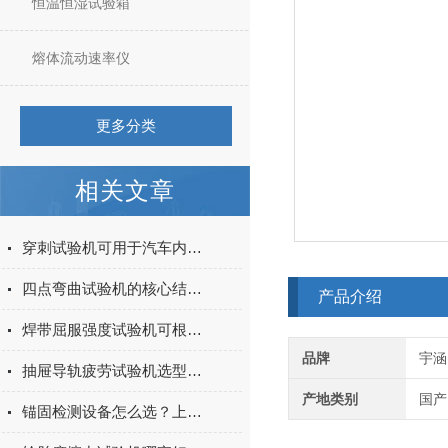
恒温恒湿试验箱
熔体流动速率仪
更多分类
相关文章
穿刺试验机可用于汽车内饰表皮、防撞缓冲材料得性能测试
四点弯曲试验机的核心结构与工作原理特点
产品介绍
焊带屈服强度试验机可根据不同标准和试验需求调整试验条件
品牌
宇涵
抽屉导轨疲劳试验机选型指南：如何量化评估家具五金的耐用性
产地类别
国产
锚固检测设备怎么选？上海宇涵膨胀螺丝拉拔试验机品牌评测