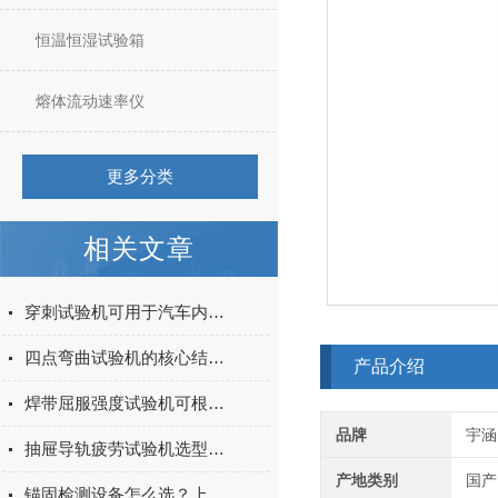
恒温恒湿试验箱
熔体流动速率仪
更多分类
相关文章
穿刺试验机可用于汽车内饰表皮、防撞缓冲材料得性能测试
四点弯曲试验机的核心结构与工作原理特点
产品介绍
焊带屈服强度试验机可根据不同标准和试验需求调整试验条件
品牌
宇涵
抽屉导轨疲劳试验机选型指南：如何量化评估家具五金的耐用性
产地类别
国产
锚固检测设备怎么选？上海宇涵膨胀螺丝拉拔试验机品牌评测